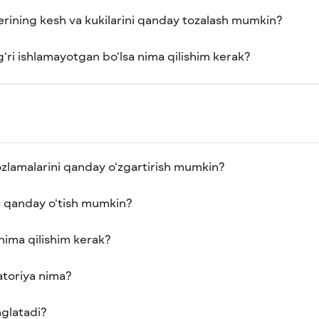
rining kesh va kukilarini qanday tozalash mumkin?
g‘ri ishlamayotgan bo‘lsa nima qilishim kerak?
ozlamalarini qanday o‘zgartirish mumkin?
a qanday o‘tish mumkin?
nima qilishim kerak?
atoriya nima?
nglatadi?