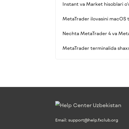
Instant va Market hisoblari o
MetaTrader ilovasini macOS 
Nechta MetaTrader 4 va Meta
MetaTrader terminalida shax
Email:
support@help.fxclub.org