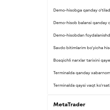
Demo-hisobga qanday o‘tilad
Demo-hisob balansi qanday o‘
Demo-hisobdan foydalanishda
Savdo bitimlarim bo‘yicha hi
Bosqichli narxlar tarixini qa
Terminalda qanday xabarnoma
Terminalda qaysi vaqt ko‘rsat
MetaTrader