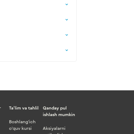
r
Ta’lim va tahlil
Qanday pul
ishlash mumkin
Boshlang‘ich
o‘quv kursi
Aksiyalarni