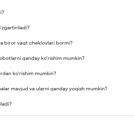
i?
zgartiriladi?
 biror vaqt cheklovlari bormi?
sobotlarni qanday ko‘rishim mumkin?
yerdan ko‘rishim mumkin?
lar mavjud va ularni qanday yoqish mumkin?
iladi?