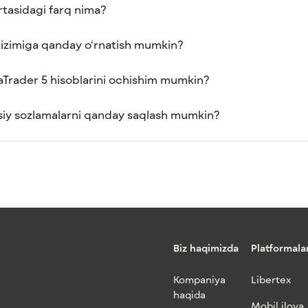
‘rtasidagi farq nima?
tizimiga qanday o‘rnatish mumkin?
Trader 5 hisoblarini ochishim mumkin?
siy sozlamalarni qanday saqlash mumkin?
Biz haqimizda
Platformala
Kompaniya
Libertex
haqida
Mobil ilova