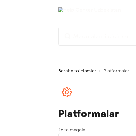
Asosiy kontentga oʻtish
Maqolalarni qidirish...
Barcha toʻplamlar
Platformalar
Platformalar
26 ta maqola