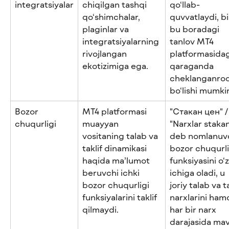
integratsiyalar
chiqilgan tashqi 
qo‘llab-
qo‘shimchalar, 
quvvatlaydi, b
plaginlar va 
bu boradagi 
integratsiyalarning 
tanlov MT4 
rivojlangan 
platformasidag
ekotizimiga ega.
qaraganda 
cheklanganroq
bo‘lishi mumki
Bozor 
MT4 platformasi 
"Стакан цен" /
chuqurligi
muayyan 
"Narxlar stakan
vositaning talab va 
deb nomlanuvc
taklif dinamikasi 
bozor chuqurli
haqida ma’lumot 
funksiyasini o‘z
beruvchi ichki 
ichiga oladi, u 
bozor chuqurligi 
joriy talab va ta
funksiyalarini taklif 
narxlarini ham
qilmaydi.
har bir narx 
darajasida mav