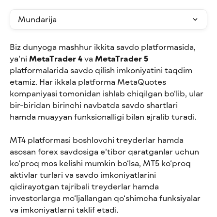
Mundarija
Biz dunyoga mashhur ikkita savdo platformasida, 
ya’ni 
MetaTrader 4
 va 
MetaTrader 5
platformalarida savdo qilish imkoniyatini taqdim 
etamiz. Har ikkala platforma MetaQuotes 
kompaniyasi tomonidan ishlab chiqilgan bo‘lib, ular 
bir-biridan birinchi navbatda savdo shartlari 
hamda muayyan funksionalligi bilan ajralib turadi.
MT4 platformasi boshlovchi treyderlar hamda 
asosan forex savdosiga e’tibor qaratganlar uchun 
ko‘proq mos kelishi mumkin bo‘lsa, MT5 ko‘proq 
aktivlar turlari va savdo imkoniyatlarini 
qidirayotgan tajribali treyderlar hamda 
investorlarga mo‘ljallangan qo‘shimcha funksiyalar 
va imkoniyatlarni taklif etadi.