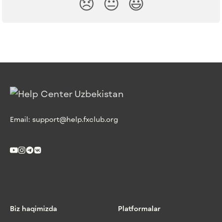
😞
😐
😃
Email:
support@help.fxclub.org
Biz haqimizda
Platformalar