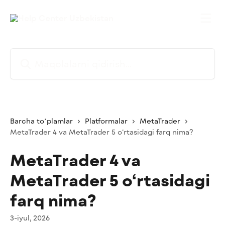
Asosiy kontentga oʻtish
Maqolalarni qidirish...
Barcha toʻplamlar
Platformalar
MetaTrader
MetaTrader 4 va MetaTrader 5 o‘rtasidagi farq nima?
MetaTrader 4 va
MetaTrader 5 o‘rtasidagi
farq nima?
3-iyul, 2026