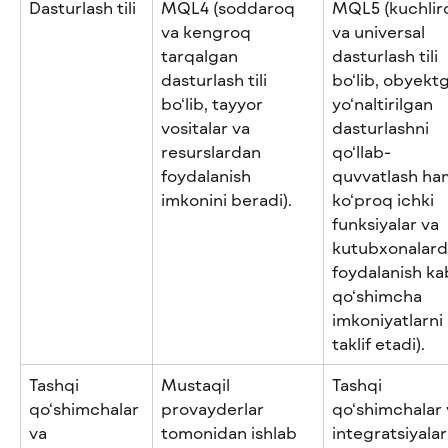
Dasturlash tili
MQL4 (soddaroq 
MQL5 (kuchlir
va kengroq 
va universal 
tarqalgan 
dasturlash tili 
dasturlash tili 
bo‘lib, obyektg
bo‘lib, tayyor 
yo‘naltirilgan 
vositalar va 
dasturlashni 
resurslardan 
qo‘llab-
foydalanish 
quvvatlash ha
imkonini beradi).
ko‘proq ichki 
funksiyalar va 
kutubxonalard
foydalanish kab
qo‘shimcha 
imkoniyatlarni 
taklif etadi).
Tashqi 
Mustaqil 
Tashqi 
qo‘shimchalar 
provayderlar 
qo‘shimchalar 
va 
tomonidan ishlab 
integratsiyalar