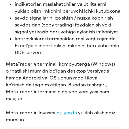
indikatorlar, maslahatchilar va utilitalarni 
yuklab olish imkonini beruvchi ichki kutubxona;
savdo signallarini qo‘shish / nusxa ko‘chirish 
savdosidan (copy trading) foydalanish yoki 
signal yetkazib beruvchiga aylanish imkoniyati;
kotirovkalarni terminaldan real vaqt rejimida 
Excel’ga eksport qilish imkonini beruvchi ichki 
DDE serveri.
MetaTrader 4 terminali kompyuterga (Windows) 
o‘rnatilishi mumkin bo‘lgan desktop versiyada 
hamda Android va iOS uchun mobil ilova 
ko‘rinishida taqdim etilgan. Bundan tashqari, 
MetaTrader 4 terminalining veb versiyasi ham 
mavjud.
MetaTrader 4 ilovasini 
bu yerda
 yuklab olishingiz 
mumkin.