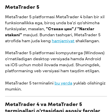
MetaTrader 5
MetaTrader 5 platformasi MetaTrader 4 bilan bir xil 
funksionallikka ega, biroq unda ba’zi qo‘shimcha 
funksiyalar, masalan, 
"Стакан цен" / "Narxlar 
stakani"
 mavjud. Bundan tashqari, MetaTrader 5 
atrofida ham juda keng 
hamjamiyat
 shakllangan.
MetaTrader 5 platformasi kompyuterga (Windows) 
o‘rnatiladigan desktop versiyada hamda Android 
va iOS uchun mobil ilovada mavjud. Shuningdek, 
platformaning veb versiyasi ham taqdim etilgan.
MetaTrader 5 terminalini 
bu yerda
 yuklab olishingiz 
mumkin.
MetaTrader 4 va MetaTrader 5 
terminallari o‘rtasidagi asosiy farqlar