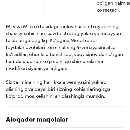
bo‘lgan hajmlar
ko‘rsatadi.
MT4 va MT5 o‘rtasidagi tanlov har bir treyderning 
shaxsiy xohishlari, savdo strategiyalari va muayyan 
talablariga bog‘liq. Ko‘pgina MetaTrader 
foydalanuvchilari terminalning 4-versiyasini afzal 
ko‘radilar, chunki u tanishroq, vaqt sinovidan o‘tgan 
hamda u uchun ko‘p sonli qo‘shimchalar va 
modifikatsiyalar yaratilgan.
Siz terminalning har ikkala versiyasini yuklab 
olishingiz va qaysi biri sizning xohishlaringizga 
ko‘proq mos kelishini aniqlashingiz mumkin.
Aloqador maqolalar