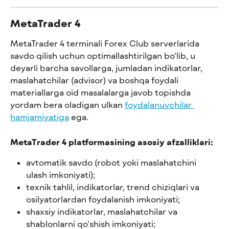
MetaTrader 4
MetaTrader 4 terminali Forex Club serverlarida 
savdo qilish uchun optimallashtirilgan bo‘lib, u 
deyarli barcha savollarga, jumladan indikatorlar, 
maslahatchilar (advisor) va boshqa foydali 
materiallarga oid masalalarga javob topishda 
yordam bera oladigan ulkan 
foydalanuvchilar 
hamjamiyatiga
 ega.
MetaTrader 4 platformasining asosiy afzalliklari:
avtomatik savdo (robot yoki maslahatchini 
ulash imkoniyati);
texnik tahlil, indikatorlar, trend chiziqlari va 
osilyatorlardan foydalanish imkoniyati;
shaxsiy indikatorlar, maslahatchilar va 
shablonlarni qo‘shish imkoniyati;