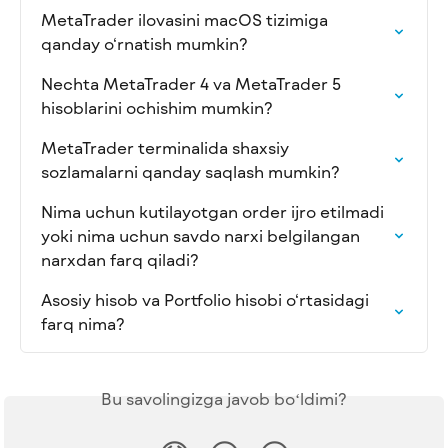
MetaTrader ilovasini macOS tizimiga 
qanday o‘rnatish mumkin?
Nechta MetaTrader 4 va MetaTrader 5 
hisoblarini ochishim mumkin?
MetaTrader terminalida shaxsiy 
sozlamalarni qanday saqlash mumkin?
Nima uchun kutilayotgan order ijro etilmadi 
yoki nima uchun savdo narxi belgilangan 
narxdan farq qiladi?
Asosiy hisob va Portfolio hisobi o‘rtasidagi 
farq nima?
Bu savolingizga javob boʻldimi?