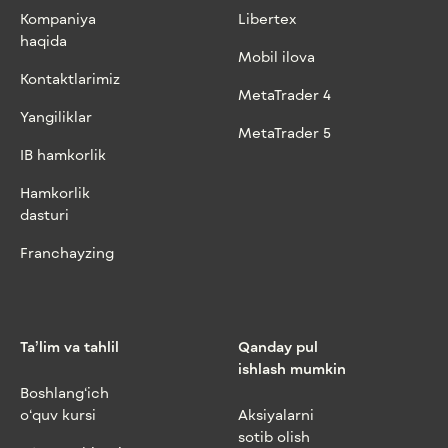
Kompaniya
Libertex
haqida
Mobil ilova
Kontaktlarimiz
MetaTrader 4
Yangiliklar
MetaTrader 5
IB hamkorlik
Hamkorlik
dasturi
Franchayzing
Ta’lim va tahlil
Qanday pul
ishlash mumkin
Boshlang‘ich
o‘quv kursi
Aksiyalarni
sotib olish