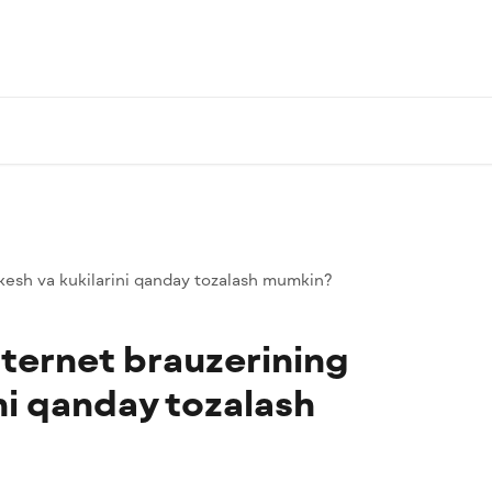
kesh va kukilarini qanday tozalash mumkin?
ternet brauzerining
ni qanday tozalash