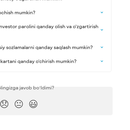
 ochish mumkin?
vestor parolini qanday olish va o‘zgartirish 
siy sozlamalarni qanday saqlash mumkin?
kartani qanday o‘chirish mumkin?
lingizga javob boʻldimi?
😞
😐
😃