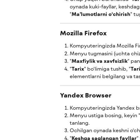
oynada kuki-fayllar, keshdagi 
"
Ma’lumotlarni o‘chirish
" t
Mozilla Firefox
Kompyuteringizda Mozilla Fir
Menyu tugmasini (uchta chiz
"
Maxfiylik va xavfsizlik
" pan
"
Tarix
" bo‘limiga tushib, "
Tari
elementlarni belgilang va ta
Yandex Browser
Kompyuteringizda Yandex bra
Menyu ustiga bosing, keyin 
tanlang.
Ochilgan oynada keshni o‘chir
"
Keshga saqlangan fayllar
"