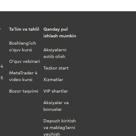
r
Ta’lim va tahlil
Qanday pul
ishlash mumkin
Boshlang‘ich
o‘quv kursi
Aksiyalarni
sotib olish
O‘quv vebinari
 4
Tezkor start
MetaTrader 4
 5
video kursi
Xizmatlar
Bozor taqvimi
VIP shartlar
Aksiyalar va
bonuslar
Depozit kiritish
va mablag‘larni
yechish