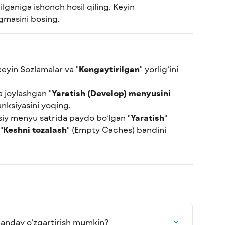
qilganiga ishonch hosil qiling. Keyin 
ugmasini bosing.
eyin Sozlamalar va "
Kengaytirilgan
" yorlig‘ini 
 joylashgan "
Yaratish (Develop) menyusini 
unksiyasini yoqing.
siy menyu satrida paydo bo‘lgan "
Yaratish
" 
"
Keshni tozalash
" (Empty Caches) bandini 
 qanday o‘zgartirish mumkin?