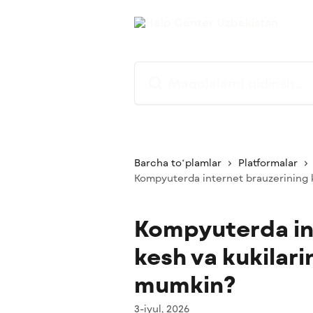
Asosiy kontentga oʻtish
Maqolalarni qidirish...
Barcha toʻplamlar
Platformalar
Kompyuterda internet brauzerining 
Kompyuterda in
kesh va kukilari
mumkin?
3-iyul, 2026