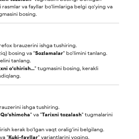
rasmlar va fayllar bo‘limlariga belgi qo‘ying va 
ugmasini bosing.
efox brauzerini ishga tushiring.
iq) bosing va "
Sozlamalar
" bo‘limini tanlang.
elini tanlang.
xni o‘chirish...
" tugmasini bosing, kerakli 
sdiqlang.
uzerini ishga tushiring.
"
Qo‘shimcha
" va "
Tarixni tozalash
" tugmalarini 
ish kerak bo‘lgan vaqt oralig‘ini belgilang.
 va "
Kuki-fayllar
" variantlarini yoqing.