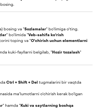
 bosing.
) bosing va "
Sozlamalar
" bo‘limiga o‘ting.
tlar
" bo‘limida "
Veb-sahifa ko‘rish 
torini toping va "
O‘chirish uchun elementlarni 
mda kuki-fayllarni belgilab, "
Hozir tozalash
" 
ada 
Ctrl + Shift + Del
 tugmalarini bir vaqtda 
ynasida ma’lumotlarni o‘chirish kerak bo‘lgan 
ar
" hamda "
Kuki va saytlarning boshqa 