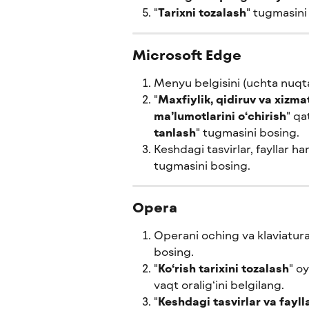
"
Tarixni tozalash
" tugmasini
Microsoft Edge
Menyu belgisini (uchta nuqta
"
Maxfiylik, qidiruv va xizma
ma’lumotlarini o‘chirish
" qa
tanlash
" tugmasini bosing.
Keshdagi tasvirlar, fayllar ha
tugmasini bosing.
Opera
Operani oching va klaviatur
bosing.
"
Ko‘rish tarixini tozalash
" o
vaqt oralig‘ini belgilang.
"
Keshdagi tasvirlar va fayll