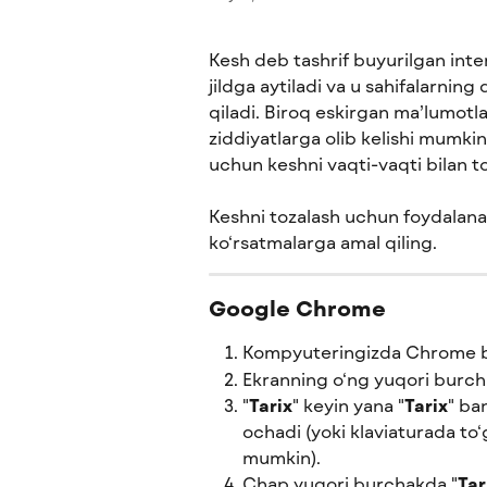
Kesh deb tashrif buyurilgan inte
jildga aytiladi va u sahifalarning
qiladi. Biroq eskirgan ma’lumotla
ziddiyatlarga olib kelishi mumkin
uchun keshni vaqti-vaqti bilan toz
Keshni tozalash uchun foydalana
ko‘rsatmalarga amal qiling.
Google Chrome
Kompyuteringizda Chrome bra
Ekranning o‘ng yuqori burch
"
Tarix
" keyin yana "
Tarix
" ba
ochadi (yoki klaviaturada to‘g
mumkin).
Chap yuqori burchakda "
Tar