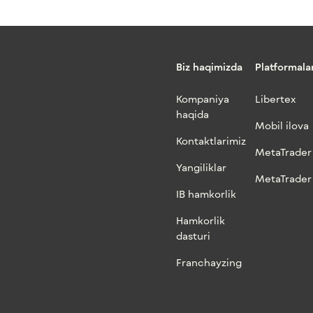
Biz haqimizda
Platformala
Kompaniya
Libertex
haqida
Mobil ilova
Kontaktlarimiz
MetaTrader
Yangiliklar
MetaTrader
IB hamkorlik
Hamkorlik
dasturi
Franchayzing