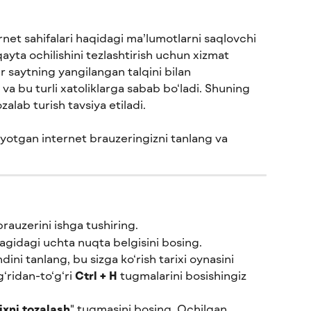
rnet sahifalari haqidagi ma’lumotlarni saqlovchi 
 qayta ochilishini tezlashtirish uchun xizmat 
r saytning yangilangan talqini bilan 
 va bu turli xatoliklarga sabab bo‘ladi. Shuning 
alab turish tavsiya etiladi.
yotgan internet brauzeringizni tanlang va 
uzerini ishga tushiring.
agidagi uchta nuqta belgisini bosing.
ndini tanlang, bu sizga ko‘rish tarixi oynasini 
‘ridan-to‘g‘ri 
Ctrl + H
 tugmalarini bosishingiz 
ixni tozalash
" tugmasini bosing. Ochilgan 