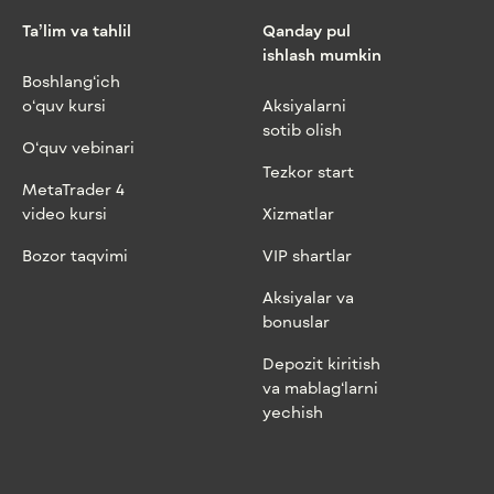
Ta’lim va tahlil
Qanday pul
ishlash mumkin
Boshlang‘ich
o‘quv kursi
Aksiyalarni
sotib olish
O‘quv vebinari
Tezkor start
MetaTrader 4
video kursi
Xizmatlar
Bozor taqvimi
VIP shartlar
Aksiyalar va
bonuslar
Depozit kiritish
va mablag‘larni
yechish