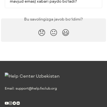
mavjud emas) xabari paydo bo‘ladi?
Bu savolingizga javob boʻldimi?
😞
😐
😃
Email:
support@help.fxclub.org