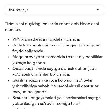
Mundarija
Tizim sizni quyidagi hollarda robot deb hisoblashi 
mumkin:
VPN xizmatlaridan foydalanilganda.
Juda ko‘p sonli qurilmalar ulangan tarmoqdan 
foydalanilganda.
Aloqa provayderi tomonida texnik qiyinchiliklar 
yuzaga kelganda.
Qisqa vaqt ichida saytga ulanish uchun juda 
ko‘p sonli urinishlar bo‘lganda.
Qurilmangizdan saytga ko‘p sonli so‘rovlar 
yuborilishiga sabab bo‘luvchi virusli dasturlar 
mavjud bo‘lganda.
Brauzer kengaytmalari yoki sozlamalari saytga 
yuboriladigan so‘rovlar soniga ta’sir 