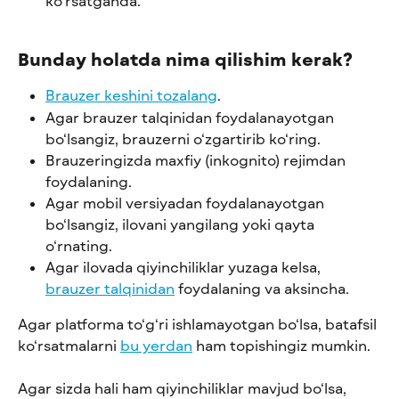
ko‘rsatganda.
Bunday holatda nima qilishim kerak?
Brauzer keshini tozalang
.
Agar brauzer talqinidan foydalanayotgan 
bo‘lsangiz, brauzerni o‘zgartirib ko‘ring.
Brauzeringizda maxfiy (inkognito) rejimdan 
foydalaning.
Agar mobil versiyadan foydalanayotgan 
bo‘lsangiz, ilovani yangilang yoki qayta 
o‘rnating.
Agar ilovada qiyinchiliklar yuzaga kelsa, 
brauzer talqinidan
 foydalaning va aksincha.
Agar platforma to‘g‘ri ishlamayotgan bo‘lsa, batafsil 
ko‘rsatmalarni 
bu yerdan
 ham topishingiz mumkin.
Agar sizda hali ham qiyinchiliklar mavjud bo‘lsa, 