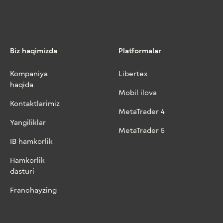
Biz haqimizda
Platformalar
Kompaniya
Libertex
haqida
Mobil ilova
Kontaktlarimiz
MetaTrader 4
Yangiliklar
MetaTrader 5
IB hamkorlik
Hamkorlik
dasturi
Franchayzing