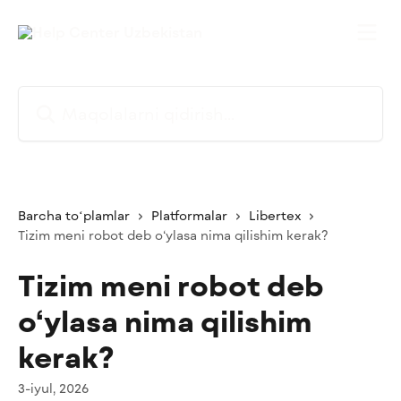
Asosiy kontentga oʻtish
Maqolalarni qidirish...
Barcha toʻplamlar
Platformalar
Libertex
Tizim meni robot deb o‘ylasa nima qilishim kerak?
Tizim meni robot deb
o‘ylasa nima qilishim
kerak?
3-iyul, 2026