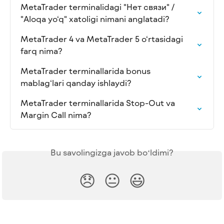
MetaTrader terminalidagi "Нет связи" / 
"Aloqa yo‘q" xatoligi nimani anglatadi?
MetaTrader 4 va MetaTrader 5 o‘rtasidagi 
farq nima?
MetaTrader terminallarida bonus 
mablag‘lari qanday ishlaydi?
MetaTrader terminallarida Stop-Out va 
Margin Call nima?
Bu savolingizga javob boʻldimi?
😞
😐
😃