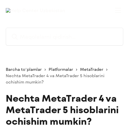
Asosiy kontentga oʻtish
Maqolalarni qidirish...
Barcha toʻplamlar
Platformalar
MetaTrader
Nechta MetaTrader 4 va MetaTrader 5 hisoblarini
ochishim mumkin?
Nechta MetaTrader 4 va
MetaTrader 5 hisoblarini
ochishim mumkin?