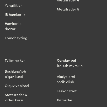
MetaTrader 4
Yangiliklar
MetaTrader 5
IB hamkorlik
Hamkorlik
dasturi
Franchayzing
Ta’lim va tahlil
Qanday pul
ishlash mumkin
Boshlang‘ich
o‘quv kursi
Aksiyalarni
sotib olish
O‘quv vebinari
Tezkor start
MetaTrader 4
video kursi
Xizmatlar