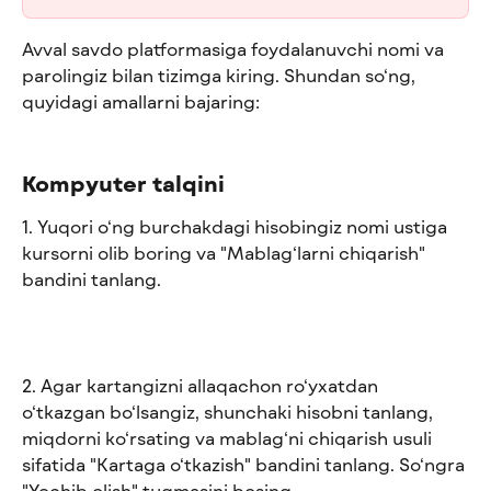
Avval savdo platformasiga foydalanuvchi nomi va 
parolingiz bilan tizimga kiring. Shundan so‘ng, 
quyidagi amallarni bajaring:
Kompyuter talqini
1. Yuqori o‘ng burchakdagi hisobingiz nomi ustiga 
kursorni olib boring va "Mablag‘larni chiqarish" 
bandini tanlang.
2. Agar kartangizni allaqachon ro‘yxatdan 
o‘tkazgan bo‘lsangiz, shunchaki hisobni tanlang, 
miqdorni ko‘rsating va mablag‘ni chiqarish usuli 
sifatida "Kartaga o‘tkazish" bandini tanlang. So‘ngra 
"Yechib olish" tugmasini bosing.