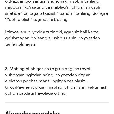
o‘tkazgan bo‘lsangiz, shunchaki hisobni tanlang, 
miqdorni ko‘rsating va mablag‘ni chiqarish usuli 
sifatida "Kartaga o‘tkazish" bandini tanlang. So‘ngra 
"Yechib olish" tugmasini bosing. 
Iltimos, shuni yodda tutingki, agar siz hali karta 
qo‘shmagan bo‘lsangiz, ushbu usulni ro‘yxatdan 
tanlay olmaysiz.
3. Mablag‘ni chiqarish to‘g‘risidagi so‘rovni 
yuborganingizdan so‘ng, ro‘yxatdan o‘tgan 
elektron pochta manzilingizga xat olasiz. 
GrowPayment orqali mablag‘ chiqarishni yakunlash 
uchun xatdagi havolaga o‘ting.
Aloqador maqolalar