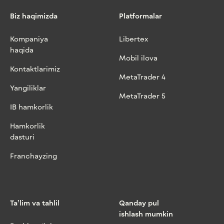
Biz haqimizda
Platformalar
Kompaniya
Libertex
haqida
Mobil ilova
Kontaktlarimiz
MetaTrader 4
Yangiliklar
MetaTrader 5
IB hamkorlik
Hamkorlik
dasturi
Franchayzing
Ta’lim va tahlil
Qanday pul
ishlash mumkin