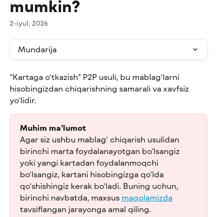
mumkin?
2-iyul, 2026
Mundarija
"Kartaga o‘tkazish" P2P usuli, bu mablag‘larni 
hisobingizdan chiqarishning samarali va xavfsiz 
yo‘lidir.
Muhim ma’lumot
Agar siz ushbu mablag‘ chiqarish usulidan 
birinchi marta foydalanayotgan bo‘lsangiz 
yoki yangi kartadan foydalanmoqchi 
bo‘lsangiz, kartani hisobingizga qo‘lda 
qo‘shishingiz kerak bo‘ladi. Buning uchun, 
birinchi navbatda, maxsus 
maqolamizda
tavsiflangan jarayonga amal qiling.