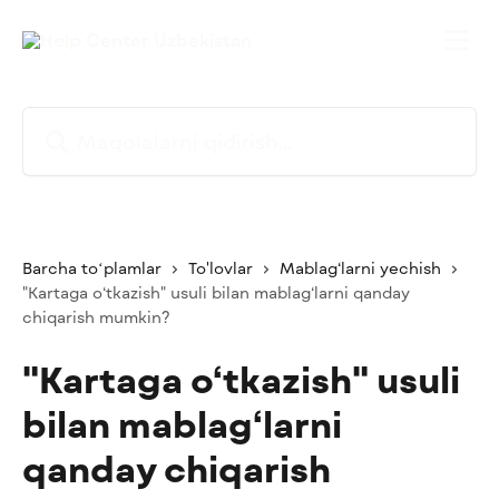
Asosiy kontentga oʻtish
Maqolalarni qidirish...
Barcha toʻplamlar
To'lovlar
Mablag‘larni yechish
"Kartaga o‘tkazish" usuli bilan mablag‘larni qanday
chiqarish mumkin?
"Kartaga o‘tkazish" usuli
bilan mablag‘larni
qanday chiqarish