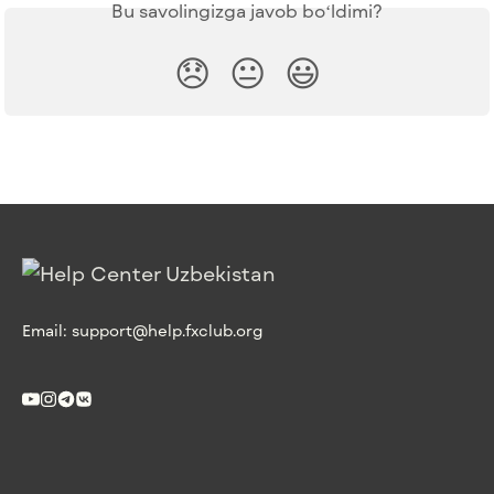
Bu savolingizga javob boʻldimi?
😞
😐
😃
Email:
support@help.fxclub.org