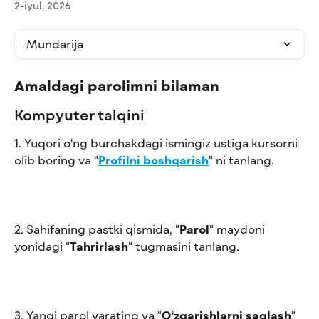
2-iyul, 2026
Mundarija
Amaldagi parolimni bilaman
Kompyuter talqini
1. Yuqori o'ng burchakdagi ismingiz ustiga kursorni 
olib boring va "
Profilni boshqarish
" ni tanlang.
2. Sahifaning pastki qismida, "
Parol
" maydoni 
yonidagi "
Tahrirlash
" tugmasini tanlang. 
3. Yangi parol yarating va "
O‘zgarishlarni saqlash
" 