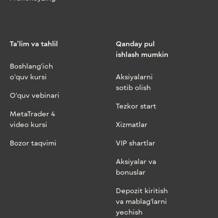
Ta’lim va tahlil
Qanday pul
ishlash mumkin
Boshlang‘ich
o‘quv kursi
Aksiyalarni
sotib olish
O‘quv vebinari
Tezkor start
MetaTrader 4
video kursi
Xizmatlar
Bozor taqvimi
VIP shartlar
Aksiyalar va
bonuslar
Depozit kiritish
va mablag‘larni
yechish