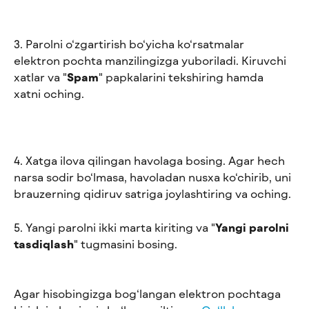
3. Parolni o‘zgartirish bo‘yicha ko‘rsatmalar 
elektron pochta manzilingizga yuboriladi. Kiruvchi 
xatlar va "
Spam
" papkalarini tekshiring hamda 
xatni oching.
4. Xatga ilova qilingan havolaga bosing. Agar hech 
narsa sodir bo‘lmasa, havoladan nusxa ko‘chirib, uni 
brauzerning qidiruv satriga joylashtiring va oching. 
5. Yangi parolni ikki marta kiriting va "
Yangi parolni 
tasdiqlash
" tugmasini bosing.
Agar hisobingizga bog‘langan elektron pochtaga 