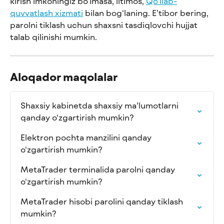
kirish imkoningiz bo‘lmasa, iltimos, 
Qo‘llab-
quvvatlash xizmati
 bilan bog‘laning. E’tibor bering, 
parolni tiklash uchun shaxsni tasdiqlovchi hujjat 
talab qilinishi mumkin.
Aloqador maqolalar
Shaxsiy kabinetda shaxsiy ma’lumotlarni 
qanday o‘zgartirish mumkin?
Elektron pochta manzilini qanday 
o‘zgartirish mumkin?
MetaTrader terminalida parolni qanday 
o‘zgartirish mumkin?
MetaTrader hisobi parolini qanday tiklash 
mumkin?