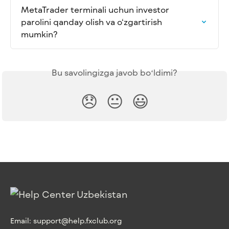
MetaTrader terminali uchun investor 
parolini qanday olish va o‘zgartirish 
mumkin?
Bu savolingizga javob boʻldimi?
😞
😐
😃
Email:
support@help.fxclub.org