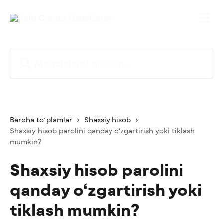
Asosiy kontentga oʻtish
Maqolalarni qidirish...
Barcha toʻplamlar
Shaxsiy hisob
Shaxsiy hisob parolini qanday o‘zgartirish yoki tiklash
mumkin?
Shaxsiy hisob parolini
qanday o‘zgartirish yoki
tiklash mumkin?