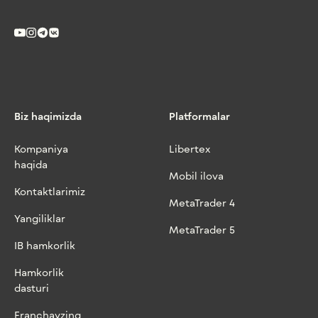
Biz haqimizda
Platformalar
Kompaniya
Libertex
haqida
Mobil ilova
Kontaktlarimiz
MetaTrader 4
Yangiliklar
MetaTrader 5
IB hamkorlik
Hamkorlik
dasturi
Franchayzing