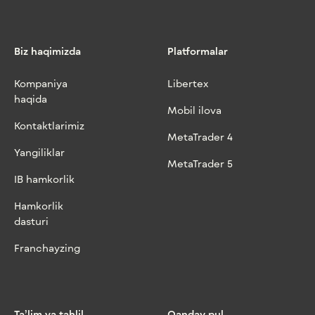
Biz haqimizda
Platformalar
Kompaniya
Libertex
haqida
Mobil ilova
Kontaktlarimiz
MetaTrader 4
Yangiliklar
MetaTrader 5
IB hamkorlik
Hamkorlik
dasturi
Franchayzing
Ta’lim va tahlil
Qanday pul