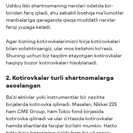
Ushbu ikki shartnomaning narxlari odatda bir-
biridan farq qiladi, shu sababli boshqa ma’lumotlar 
manbalariga qaraganda qisqa muddatli narxlar 
farqi yuzaga keladi.
Agar bizning kotirovkalarimizni birja kotirovkalari 
bilan solishtirsangiz, ular mos kelishini ko‘rasiz. 
Shuning uchun biz taqdim etayotgan kotirovkalar 
haqiqiy bozor kotirovkalari hisoblanadi.
2. Kotirovkalar turli shartnomalarga 
asoslangan
Ba’zi aktivlar yoki instrumentlar bir nechta 
birjalarda kotirovka qilinadi. Masalan, Nikkei 225 
ham CME Group, ham Tokio fond birjasida 
kotirovka qilinadi va ular o‘rtasida kotirovkalar 
hamda shartlarda farqlar bo‘lishi mumkin. Hatto 
bitta birja bozorining o‘zida ham bir xil asosiy 