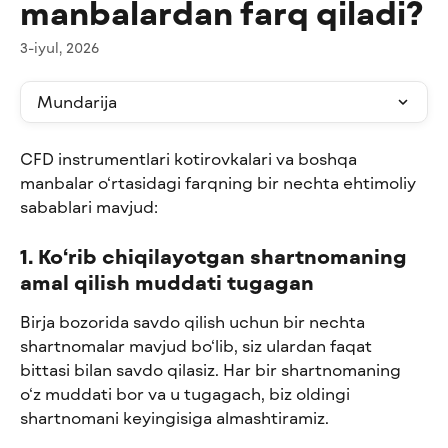
manbalardan farq qiladi?
3-iyul, 2026
Mundarija
CFD instrumentlari kotirovkalari va boshqa 
manbalar o‘rtasidagi farqning bir nechta ehtimoliy 
sabablari mavjud:
1. Ko‘rib chiqilayotgan shartnomaning 
amal qilish muddati tugagan
Birja bozorida savdo qilish uchun bir nechta 
shartnomalar mavjud bo‘lib, siz ulardan faqat 
bittasi bilan savdo qilasiz. Har bir shartnomaning 
o‘z muddati bor va u tugagach, biz oldingi 
shartnomani keyingisiga almashtiramiz.