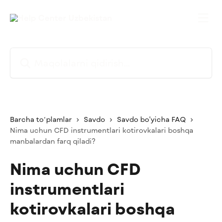
Asosiy kontentga oʻtish
Maqolalarni qidirish...
Barcha toʻplamlar
Savdo
Savdo bo'yicha FAQ
Nima uchun CFD instrumentlari kotirovkalari boshqa
manbalardan farq qiladi?
Nima uchun CFD
instrumentlari
kotirovkalari boshqa