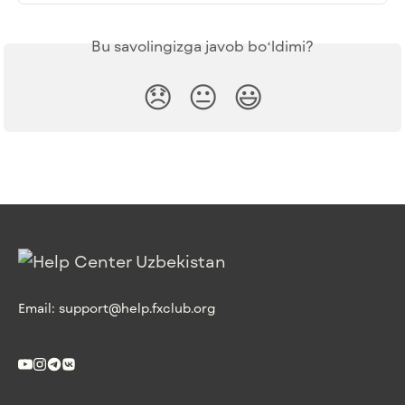
Bu savolingizga javob boʻldimi?
😞
😐
😃
Email:
support@help.fxclub.org