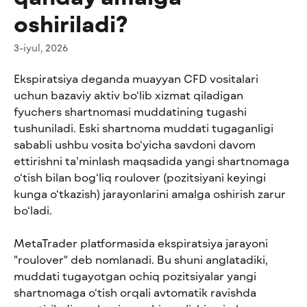
oshiriladi?
3-iyul, 2026
Ekspiratsiya deganda muayyan CFD vositalari 
uchun bazaviy aktiv bo‘lib xizmat qiladigan 
fyuchers shartnomasi muddatining tugashi 
tushuniladi. Eski shartnoma muddati tugaganligi 
sababli ushbu vosita bo‘yicha savdoni davom 
ettirishni ta’minlash maqsadida yangi shartnomaga 
o‘tish bilan bog‘liq roulover (pozitsiyani keyingi 
kunga o‘tkazish) jarayonlarini amalga oshirish zarur 
bo‘ladi.
MetaTrader platformasida ekspiratsiya jarayoni 
"roulover" deb nomlanadi. Bu shuni anglatadiki, 
muddati tugayotgan ochiq pozitsiyalar yangi 
shartnomaga o‘tish orqali avtomatik ravishda 