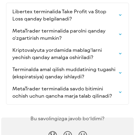
Libertex terminalida Take Profit va Stop 
Loss qanday belgilanadi?
MetaTrader terminalida parolni qanday 
o‘zgartirish mumkin?
Kriptovalyuta yordamida mablag‘larni 
yechish qanday amalga oshiriladi?
Terminalda amal qilish muddatining tugashi 
(ekspiratsiya) qanday ishlaydi?
MetaTrader terminalida savdo bitimini 
ochish uchun qancha marja talab qilinadi?
Bu savolingizga javob boʻldimi?
😞
😐
😃