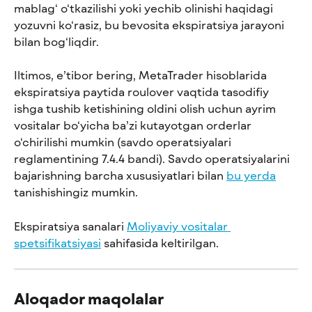
mablag‘ o‘tkazilishi yoki yechib olinishi haqidagi 
yozuvni ko‘rasiz, bu bevosita ekspiratsiya jarayoni 
bilan bog‘liqdir.
Iltimos, e’tibor bering, MetaTrader hisoblarida 
ekspiratsiya paytida roulover vaqtida tasodifiy 
ishga tushib ketishining oldini olish uchun ayrim 
vositalar bo‘yicha ba’zi kutayotgan orderlar 
o‘chirilishi mumkin (savdo operatsiyalari 
reglamentining 7.4.4 bandi). Savdo operatsiyalarini 
bajarishning barcha xususiyatlari bilan 
bu yerda
tanishishingiz mumkin.
Ekspiratsiya sanalari 
Moliyaviy vositalar 
spetsifikatsiyasi
 sahifasida keltirilgan.
Aloqador maqolalar