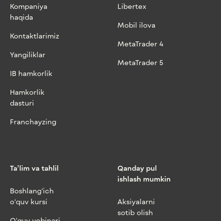
Kompaniya
Libertex
haqida
Mobil ilova
Kontaktlarimiz
MetaTrader 4
Yangiliklar
MetaTrader 5
IB hamkorlik
Hamkorlik
dasturi
Franchayzing
Ta’lim va tahlil
Qanday pul
ishlash mumkin
Boshlang‘ich
o‘quv kursi
Aksiyalarni
sotib olish
O‘quv vebinari