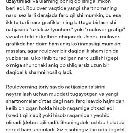
uzaytiriladi va ularning ochiq qolishiga imkon 
beriladi. Roulover vaqtida yangi shartnomaning 
narxi sezilarli darajada farq qilishi mumkin, bu esa 
ikkita turli narx grafiklarining bittaga birlashishi 
natijasida "uzluksiz fyuchers" yoki "roulover grafigi" 
vizual effektini keltirib chiqaradi. Ushbu roulover 
grafikda har doim ham aniq ko‘rinmasligi mumkin: 
masalan, agar roulover bir daqiqalik sham ichida 
yuz bersa, u ko‘rinib turadigan narx uzilishi (gep) 
o‘rniga shunchaki aniq bo‘shliqlarsiz uzun bir 
daqiqalik shamni hosil qiladi.
Rouloverning joriy savdo natijasiga ta’sirini 
neytrallash uchun muddati tugayotgan va yangi 
shartnomalar o‘rtasidagi narx farqi savdo hajmidan 
kelib chiqqan holda hisob raqamiga o‘tkaziladi 
(kredit qilinadi) yoki hisob raqamidan yechib 
olinadi (debet qilinadi). Shuningdek, ushbu holatda 
spred ham undiriladi. Siz hisobingiz tarixida tegishli 