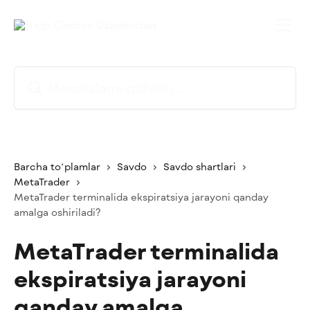
Asosiy kontentga oʻtish
Maqolalarni qidirish...
Barcha toʻplamlar
Savdo
Savdo shartlari
MetaTrader
MetaTrader terminalida ekspiratsiya jarayoni qanday
amalga oshiriladi?
MetaTrader terminalida
ekspiratsiya jarayoni
qanday amalga