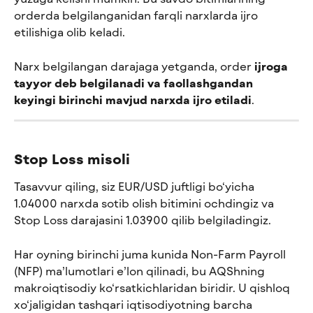
orderda belgilanganidan farqli narxlarda ijro 
etilishiga olib keladi.
Narx belgilangan darajaga yetganda, order 
ijroga 
tayyor deb belgilanadi va faollashgandan 
keyingi birinchi mavjud narxda ijro etiladi
.
Stop Loss misoli
Tasavvur qiling, siz EUR/USD juftligi bo‘yicha 
1.04000 narxda sotib olish bitimini ochdingiz va 
Stop Loss darajasini 1.03900 qilib belgiladingiz.
Har oyning birinchi juma kunida Non-Farm Payroll 
(NFP) ma’lumotlari e’lon qilinadi, bu AQShning 
makroiqtisodiy ko‘rsatkichlaridan biridir. U qishloq 
xo‘jaligidan tashqari iqtisodiyotning barcha 