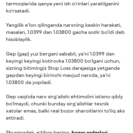
tarmoqlarida qanya yeni ish o‘rinlari yaratilganini 
ko‘rsatadi.
Yangilik e’lon qilinganda narxning keskin harakati, 
masalan, 1.0399 dan 1.03800 gacha sodir bo‘ldi deb 
hisoblaylik.
Gep (gap) yuz bergani sababli, ya’ni 1.0399 dan 
keyingi keyingi kotirovka 1.03800 bo‘lgani uchun, 
sizning bitimingiz Stop Loss darajasiga yetganda 
gepdan keyingi birinchi mavjud narxda, ya’ni 
1.03800 da yopiladi.
Gep vaqtida narx sirg‘alishi ehtimolini istisno qibly 
bo‘lmaydi, chunki bunday sirg‘alishlar texnik 
xatolar emas, balki real bozor sharoitlarini to‘liq aks 
ettiradi.
Shuningdek, e’tibor bering, 
bozor orderlari 