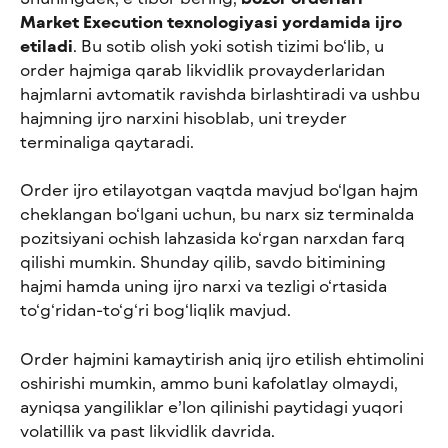
Market Execution texnologiyasi yordamida ijro 
etiladi
. Bu sotib olish yoki sotish tizimi bo‘lib, u 
order hajmiga qarab likvidlik provayderlaridan 
hajmlarni avtomatik ravishda birlashtiradi va ushbu 
hajmning ijro narxini hisoblab, uni treyder 
terminaliga qaytaradi.
Order ijro etilayotgan vaqtda mavjud bo‘lgan hajm 
cheklangan bo‘lgani uchun, bu narx siz terminalda 
pozitsiyani ochish lahzasida ko‘rgan narxdan farq 
qilishi mumkin. Shunday qilib, savdo bitimining 
hajmi hamda uning ijro narxi va tezligi o‘rtasida 
to‘g‘ridan-to‘g‘ri bog‘liqlik mavjud.
Order hajmini kamaytirish aniq ijro etilish ehtimolini 
oshirishi mumkin, ammo buni kafolatlay olmaydi, 
ayniqsa yangiliklar e’lon qilinishi paytidagi yuqori 
volatillik va past likvidlik davrida.