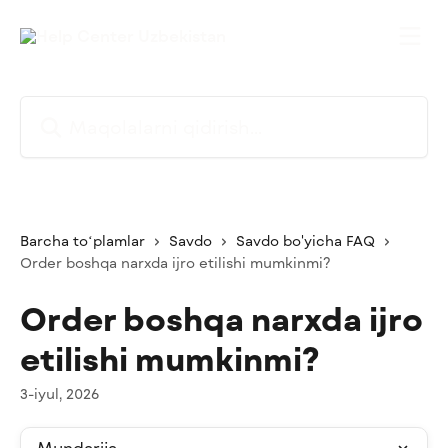
Asosiy kontentga oʻtish
Maqolalarni qidirish...
Barcha toʻplamlar
Savdo
Savdo bo'yicha FAQ
Order boshqa narxda ijro etilishi mumkinmi?
Order boshqa narxda ijro
etilishi mumkinmi?
3-iyul, 2026
Mundarija