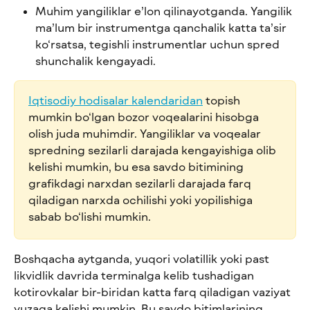
Muhim yangiliklar e’lon qilinayotganda. Yangilik 
ma’lum bir instrumentga qanchalik katta ta’sir 
ko‘rsatsa, tegishli instrumentlar uchun spred 
shunchalik kengayadi.
Iqtisodiy hodisalar kalendaridan
 topish 
mumkin bo‘lgan bozor voqealarini hisobga 
olish juda muhimdir. Yangiliklar va voqealar 
spredning sezilarli darajada kengayishiga olib 
kelishi mumkin, bu esa savdo bitimining 
grafikdagi narxdan sezilarli darajada farq 
qiladigan narxda ochilishi yoki yopilishiga 
sabab bo‘lishi mumkin.
Boshqacha aytganda, yuqori volatillik yoki past 
likvidlik davrida terminalga kelib tushadigan 
kotirovkalar bir-biridan katta farq qiladigan vaziyat 
yuzaga kelishi mumkin. Bu savdo bitimlarining 