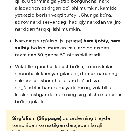
qilib, u terminalga yetib borguncha, narx 
allaqachon eskirgan bo‘lishi mumkin, kamida 
yetkazib berish vaqti tufayli. Shunga ko‘ra, 
so‘rov narxi serverdagi haqiqiy narxdan va ijro 
narxidan farq qilishi mumkin.
Narxning sirg‘alishi (slippage) 
ham ijobiy, ham 
salbiy
 bo‘lishi mumkin va ularning nisbati 
taxminan 50 gacha 50 ni tashkil etadi.
Volatillik qanchalik past bo‘lsa, kotirovkalar 
shunchalik kam yangilanadi, demak narxning 
sakrashlari shunchalik kam bo‘ladi va 
sirg‘alishlar ham kamayadi. Biroq, volatillik 
keskin oshganda, narxning sirg‘alishi muqarrar 
bo‘lib qoladi.
Sirg‘alishi (Slippage)
 bu orderning treyder 
tomonidan ko‘rsatilgan darajadan farqli 