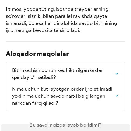
Iltimos, yodda tuting, boshqa treyderlarning 
so‘rovlari sizniki bilan parallel ravishda qayta 
ishlanadi, bu esa har bir alohida savdo bitimining 
ijro narxiga bevosita ta’sir qiladi.
Aloqador maqolalar
Bitim ochish uchun kechiktirilgan order 
qanday o‘rnatiladi?
Nima uchun kutilayotgan order ijro etilmadi 
yoki nima uchun savdo narxi belgilangan 
narxdan farq qiladi?
Bu savolingizga javob boʻldimi?