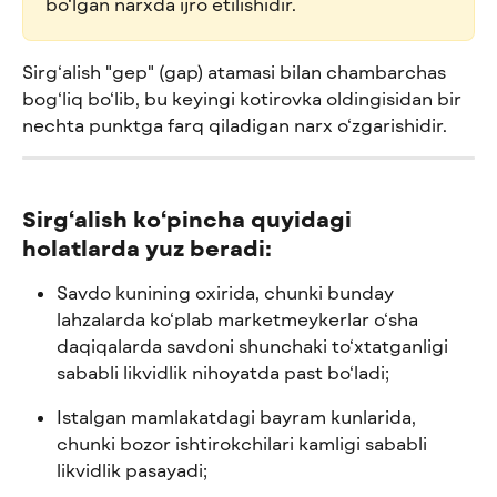
bo‘lgan narxda ijro etilishidir.
Sirg‘alish "gep" (gap) atamasi bilan chambarchas 
bog‘liq bo‘lib, bu keyingi kotirovka oldingisidan bir 
nechta punktga farq qiladigan narx o‘zgarishidir.
Sirg‘alish ko‘pincha quyidagi 
holatlarda yuz beradi:
Savdo kunining oxirida, chunki bunday 
lahzalarda ko‘plab marketmeykerlar o‘sha 
daqiqalarda savdoni shunchaki to‘xtatganligi 
sababli likvidlik nihoyatda past bo‘ladi;
Istalgan mamlakatdagi bayram kunlarida, 
chunki bozor ishtirokchilari kamligi sababli 
likvidlik pasayadi;