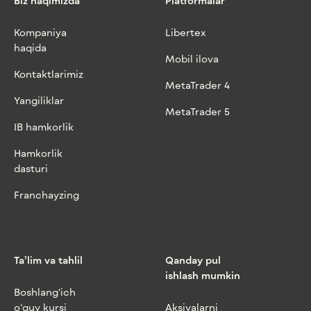
Biz haqimizda
Platformalar
Kompaniya
Libertex
haqida
Mobil ilova
Kontaktlarimiz
MetaTrader 4
Yangiliklar
MetaTrader 5
IB hamkorlik
Hamkorlik
dasturi
Franchayzing
Ta’lim va tahlil
Qanday pul
ishlash mumkin
Boshlang‘ich
o‘quv kursi
Aksiyalarni