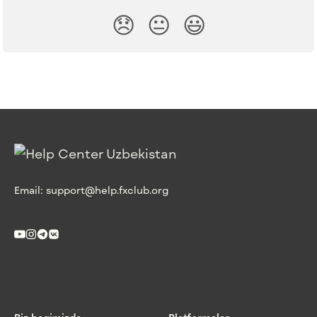
😞
😐
😃
Email:
support@help.fxclub.org