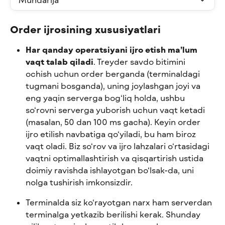
Order ijrosining xususiyatlari
Har qanday operatsiyani ijro etish ma’lum 
vaqt talab qiladi
. Treyder savdo bitimini 
ochish uchun order berganda (terminaldagi 
tugmani bosganda), uning joylashgan joyi va 
eng yaqin serverga bog‘liq holda, ushbu 
so‘rovni serverga yuborish uchun vaqt ketadi 
(masalan, 50 dan 100 ms gacha). Keyin order 
ijro etilish navbatiga qo‘yiladi, bu ham biroz 
vaqt oladi. Biz so‘rov va ijro lahzalari o‘rtasidagi 
vaqtni optimallashtirish va qisqartirish ustida 
doimiy ravishda ishlayotgan bo‘lsak-da, uni 
nolga tushirish imkonsizdir.
Terminalda siz ko‘rayotgan narx ham serverdan 
terminalga yetkazib berilishi kerak. Shunday 