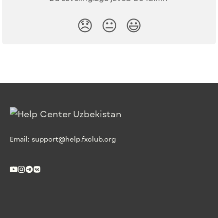
😞
😐
😃
Email:
support@help.fxclub.org