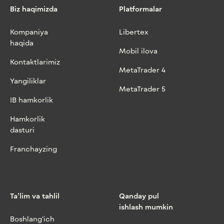
Biz haqimizda
Platformalar
Kompaniya
Libertex
haqida
Mobil ilova
Kontaktlarimiz
MetaTrader 4
Yangiliklar
MetaTrader 5
IB hamkorlik
Hamkorlik
dasturi
Franchayzing
Ta’lim va tahlil
Qanday pul
ishlash mumkin
Boshlang‘ich