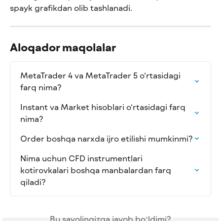
spayk grafikdan olib tashlanadi.
Aloqador maqolalar
MetaTrader 4 va MetaTrader 5 o‘rtasidagi 
farq nima?
Instant va Market hisoblari o‘rtasidagi farq 
nima?
Order boshqa narxda ijro etilishi mumkinmi?
Nima uchun CFD instrumentlari 
kotirovkalari boshqa manbalardan farq 
qiladi?
Bu savolingizga javob boʻldimi?