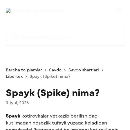
Asosiy kontentga oʻtish
Maqolalarni qidirish...
Barcha toʻplamlar
Savdo
Savdo shartlari
Libertex
Spayk (Spike) nima?
Spayk (Spike) nima?
3-iyul, 2026
Spayk
 kotirovkalar yetkazib berilishidagi 
kutilmagan nosozlik tufayli yuzaga keladigan 
nomubodol (bozorga oid bo‘lmagan) kotirovkadir.