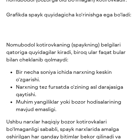
Grafikda spayk quyidagicha ko‘rinishga ega bo‘ladi:
Nomubodol kotirovkaning (spaykning) belgilari 
qatoriga quyidagilar kiradi, biroq ular faqat bular 
bilan cheklanib qolmaydi:
Bir necha soniya ichida narxning keskin 
o‘zgarishi.
Narxning tez fursatda o‘zining asl darajasiga 
qaytishi.
Muhim yangiliklar yoki bozor hodisalarining 
mavjud emasligi.
Ushbu narxlar haqiqiy bozor kotirovkalari 
bo‘lmaganligi sababli, spayk narxlarida amalga 
oshirilgan har qanday bitimlar bekor qilinadi va 