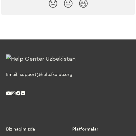
😞
😐
😃
Email:
support@help.fxclub.org
Biz haqimizda
Platformalar