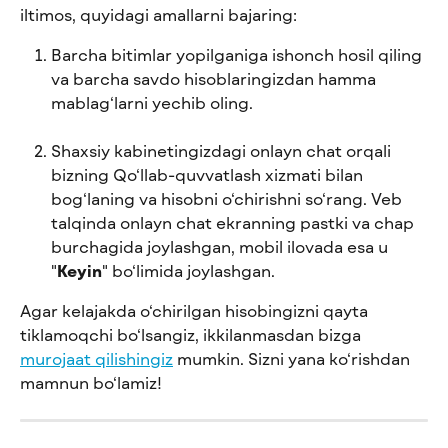
iltimos, quyidagi amallarni bajaring:
Barcha bitimlar yopilganiga ishonch hosil qiling 
va barcha savdo hisoblaringizdan hamma 
mablag‘larni yechib oling.
Shaxsiy kabinetingizdagi onlayn chat orqali 
bizning Qo‘llab-quvvatlash xizmati bilan 
bog‘laning va hisobni o‘chirishni so‘rang. Veb 
talqinda onlayn chat ekranning pastki va chap 
burchagida joylashgan, mobil ilovada esa u 
"
Keyin
" bo‘limida joylashgan.
Agar kelajakda o‘chirilgan hisobingizni qayta 
tiklamoqchi bo‘lsangiz, ikkilanmasdan bizga 
murojaat qilishingiz
 mumkin. Sizni yana ko‘rishdan 
mamnun bo‘lamiz!