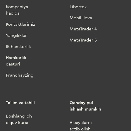
Kompaniya
Libertex
haqida
Mobil ilova
Kontaktlarimiz
MetaTrader 4
Yangiliklar
MetaTrader 5
IB hamkorlik
Hamkorlik
dasturi
Franchayzing
Ta’lim va tahlil
Qanday pul
ishlash mumkin
Boshlang‘ich
o‘quv kursi
Aksiyalarni
sotib olish