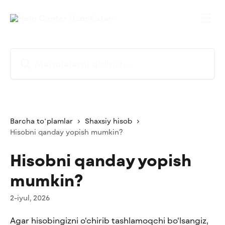
Asosiy kontentga oʻtish
Maqolalarni qidirish...
Barcha toʻplamlar
Shaxsiy hisob
Hisobni qanday yopish mumkin?
Hisobni qanday yopish
mumkin?
2-iyul, 2026
Agar hisobingizni o‘chirib tashlamoqchi bo‘lsangiz, 