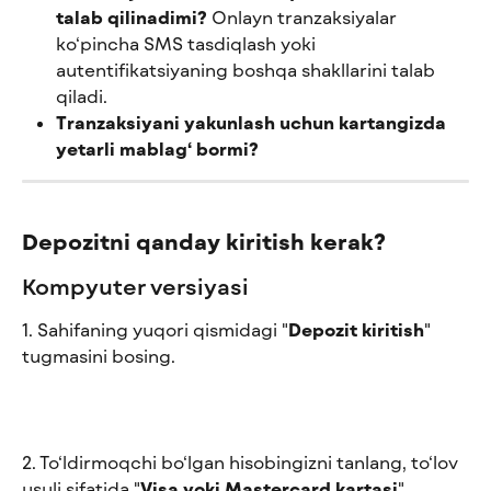
talab qilinadimi?
 Onlayn tranzaksiyalar 
ko‘pincha SMS tasdiqlash yoki 
autentifikatsiyaning boshqa shakllarini talab 
qiladi.
Tranzaksiyani yakunlash uchun kartangizda 
yetarli mablag‘ bormi?
Depozitni qanday kiritish kerak?
Kompyuter versiyasi
1. Sahifaning yuqori qismidagi "
Depozit kiritish
" 
tugmasini bosing.
2. To‘ldirmoqchi bo‘lgan hisobingizni tanlang, to‘lov 
usuli sifatida "
Visa yoki Mastercard kartasi
" 