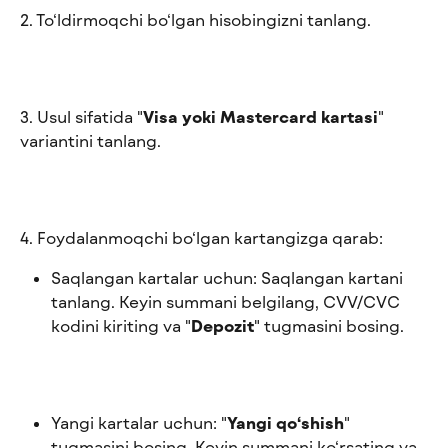
2. To‘ldirmoqchi bo‘lgan hisobingizni tanlang.
3. Usul sifatida "
Visa yoki Mastercard kartasi
" 
variantini tanlang.
4. Foydalanmoqchi bo‘lgan kartangizga qarab:
Saqlangan kartalar uchun: Saqlangan kartani 
tanlang. Keyin summani belgilang, CVV/CVC 
kodini kiriting va "
Depozit
" tugmasini bosing.
Yangi kartalar uchun: "
Yangi qo‘shish
" 
tugmasini bosing. Keyin summani ko‘rsating va 