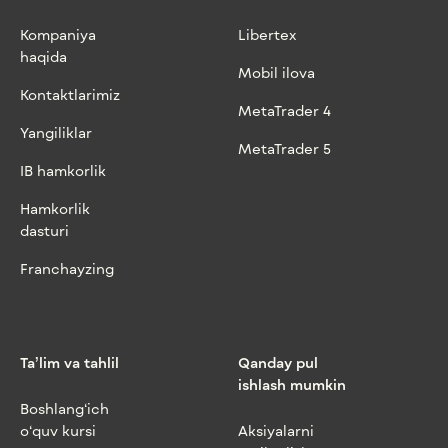
Kompaniya
Libertex
haqida
Mobil ilova
Kontaktlarimiz
MetaTrader 4
Yangiliklar
MetaTrader 5
IB hamkorlik
Hamkorlik
dasturi
Franchayzing
Ta’lim va tahlil
Qanday pul
ishlash mumkin
Boshlang‘ich
o‘quv kursi
Aksiyalarni