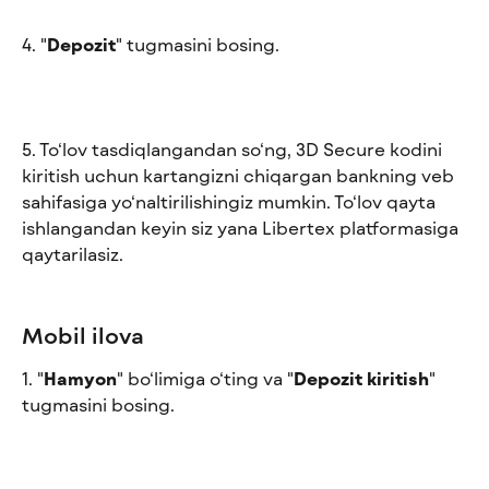
4. "
Depozit
" tugmasini bosing.
5. To‘lov tasdiqlangandan so‘ng, 3D Secure kodini 
kiritish uchun kartangizni chiqargan bankning veb 
sahifasiga yo‘naltirilishingiz mumkin. To‘lov qayta 
ishlangandan keyin siz yana Libertex platformasiga 
qaytarilasiz.
Mobil ilova
1. "
Hamyon
" bo‘limiga o‘ting va "
Depozit kiritish
" 
tugmasini bosing.