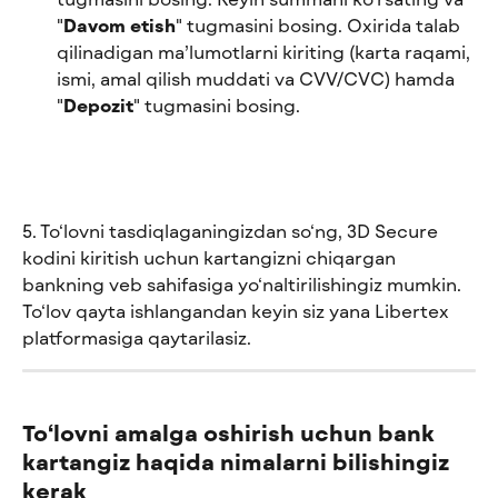
"
Davom etish
" tugmasini bosing. Oxirida talab 
qilinadigan ma’lumotlarni kiriting (karta raqami, 
ismi, amal qilish muddati va CVV/CVC) hamda 
"
Depozit
" tugmasini bosing.
5. To‘lovni tasdiqlaganingizdan so‘ng, 3D Secure 
kodini kiritish uchun kartangizni chiqargan 
bankning veb sahifasiga yo‘naltirilishingiz mumkin. 
To‘lov qayta ishlangandan keyin siz yana Libertex 
platformasiga qaytarilasiz.
To‘lovni amalga oshirish uchun bank 
kartangiz haqida nimalarni bilishingiz 
kerak