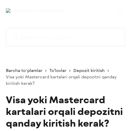
Asosiy kontentga oʻtish
Maqolalarni qidirish...
Barcha toʻplamlar
To'lovlar
Depozit kiritish
Visa yoki Mastercard kartalari orqali depozitni qanday
kiritish kerak?
Visa yoki Mastercard
kartalari orqali depozitni
qanday kiritish kerak?