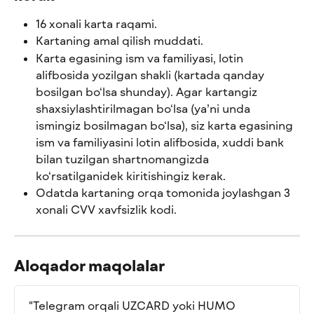
16 xonali karta raqami.
Kartaning amal qilish muddati.
Karta egasining ism va familiyasi, lotin 
alifbosida yozilgan shakli (kartada qanday 
bosilgan bo‘lsa shunday). Agar kartangiz 
shaxsiylashtirilmagan bo‘lsa (ya’ni unda 
ismingiz bosilmagan bo‘lsa), siz karta egasining 
ism va familiyasini lotin alifbosida, xuddi bank 
bilan tuzilgan shartnomangizda 
ko‘rsatilganidek kiritishingiz kerak.
Odatda kartaning orqa tomonida joylashgan 3 
xonali CVV xavfsizlik kodi.
Aloqador maqolalar
"Telegram orqali UZCARD yoki HUMO 