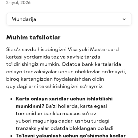
2-iyul, 2026
Mundarija
Muhim tafsilotlar
Siz o‘z savdo hisobingizni Visa yoki Mastercard 
kartasi yordamida tez va xavfsiz tarzda 
to‘ldirishingiz mumkin. Odatda bank kartalarida 
onlayn tranzaksiyalar uchun cheklovlar bo‘lmaydi, 
biroq kartangizdan foydalanishdan oldin 
quyidagilarni tekshirishingizni so‘raymiz:
Karta onlayn xaridlar uchun ishlatilishi 
mumkinmi?
 Ba’zi hollarda, karta egasi 
tomonidan bankka maxsus so‘rov 
yuborilmaguniga qadar, ushbu turdagi 
tranzaksiyalar odatda bloklangan bo‘ladi.
To‘lovni yakunlash uchun qo‘shimcha kodlar 