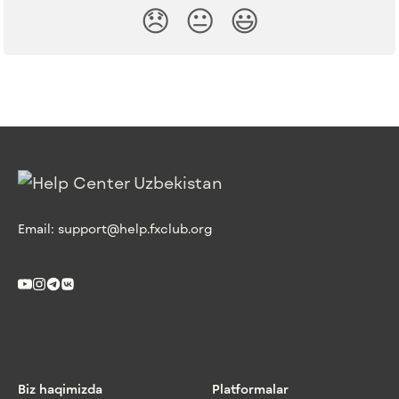
😞
😐
😃
Email:
support@help.fxclub.org
Biz haqimizda
Platformalar