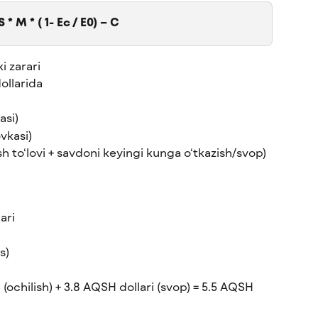
S * M * ( 1- Ec / E0) – C
i zarari
ollarida
asi)
ovkasi)
sh to‘lovi + savdoni keyingi kunga o‘tkazish/svop)
ari
s)
 (ochilish) + 3.8 AQSH dollari (svop) = 5.5 AQSH 