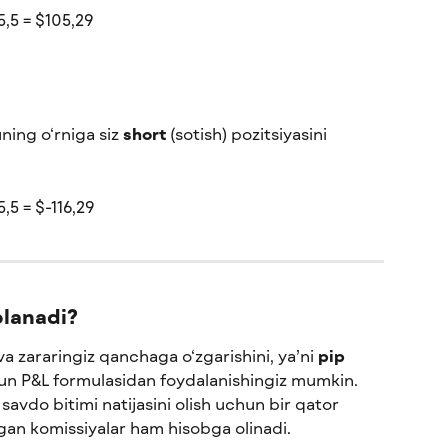
 5,5 = $105,29
ing o‘rniga siz 
short
 (sotish) pozitsiyasini 
5,5 = $-116,29
blanadi?
 zararingiz qanchaga o‘zgarishini, ya’ni 
pip 
un P&L formulasidan foydalanishingiz mumkin. 
savdo bitimi natijasini olish uchun bir qator 
gan komissiyalar ham hisobga olinadi.