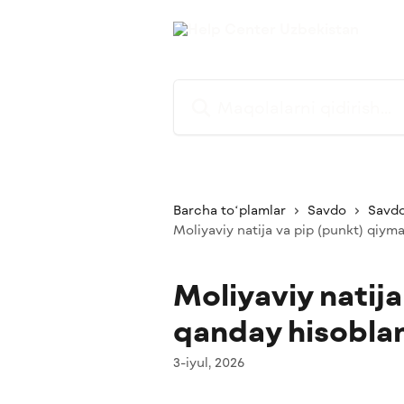
Asosiy kontentga oʻtish
Maqolalarni qidirish...
Barcha toʻplamlar
Savdo
Savdo
Moliyaviy natija va pip (punkt) qiym
Moliyaviy natija
qanday hisobla
3-iyul, 2026