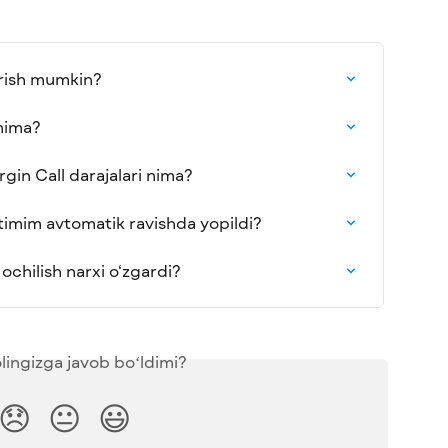
rish mumkin?
 nima?
gin Call darajalari nima?
imim avtomatik ravishda yopildi?
chilish narxi o‘zgardi?
lingizga javob boʻldimi?
😞
😐
😃