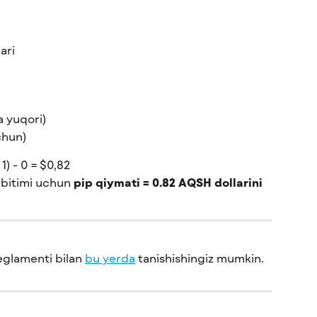
ari
a yuqori)
chun)
1) - 0 = $0,82
bitimi uchun 
pip qiymati = 0.82 AQSH dollarini
eglamenti bilan 
bu yerda
 tanishishingiz mumkin.