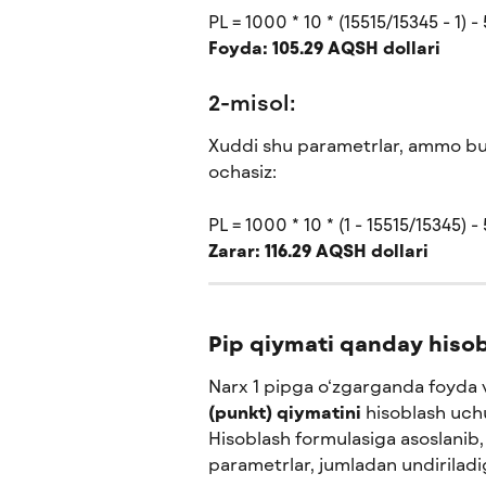
PL = 1000 * 10 * (15515/15345 - 1) -
Foyda: 105.29 AQSH dollari
2-misol:
Xuddi shu parametrlar, ammo bun
ochasiz:
PL = 1000 * 10 * (1 - 15515/15345) - 
Zarar: 116.29 AQSH dollari
Pip qiymati qanday hiso
Narx 1 pipga o‘zgarganda foyda va
(punkt) qiymatini
 hisoblash uch
Hisoblash formulasiga asoslanib, 
parametrlar, jumladan undiriladi