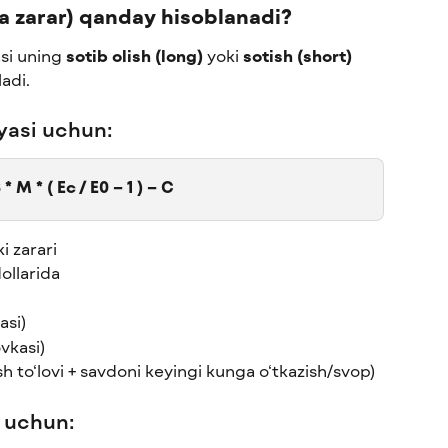
va zarar) qanday hisoblanadi?
si uning 
sotib olish (long)
 yoki 
sotish (short)
ladi.
iyasi uchun:
 * M * ( Ec / E0 – 1 ) – C
i zarari
ollarida
asi)
ovkasi)
sh to‘lovi + savdoni keyingi kunga o‘tkazish/svop)
i uchun: