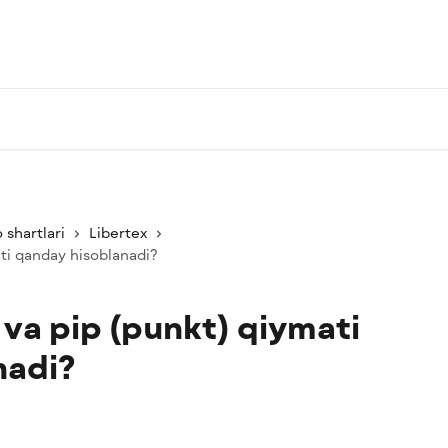
 shartlari
Libertex
ati qanday hisoblanadi?
 va pip (punkt) qiymati
nadi?