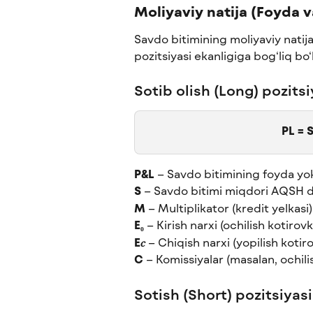
Moliyaviy natija (Foyda 
Savdo bitimining moliyaviy natija
pozitsiyasi ekanligiga bog‘liq bo‘
Sotib olish (Long) pozits
PL = S
P&L
 – Savdo bitimining foyda yok
S
 – Savdo bitimi miqdori AQSH d
M
 – Multiplikator (kredit yelkasi)
E₀
 – Kirish narxi (ochilish kotirovk
E𝑐
 – Chiqish narxi (yopilish kotir
C
 – Komissiyalar (masalan, ochili
Sotish (Short) pozitsiyas