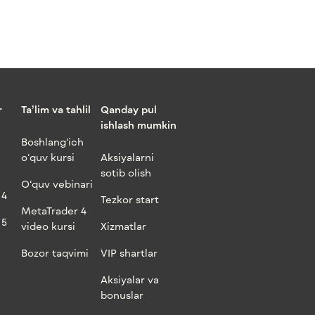
r
Ta’lim va tahlil
Qanday pul
ishlash mumkin
Boshlang‘ich
o‘quv kursi
Aksiyalarni
sotib olish
O‘quv vebinari
 4
Tezkor start
MetaTrader 4
 5
video kursi
Xizmatlar
Bozor taqvimi
VIP shartlar
Aksiyalar va
bonuslar