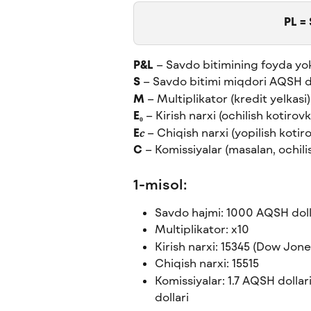
PL = 
P&L
 – Savdo bitimining foyda yok
S
 – Savdo bitimi miqdori AQSH d
M
 – Multiplikator (kredit yelkasi)
E₀
 – Kirish narxi (ochilish kotirovk
E𝑐
 – Chiqish narxi (yopilish kotir
C
 – Komissiyalar (masalan, ochili
1-misol:
Savdo hajmi: 1000 AQSH doll
Multiplikator: x10
Kirish narxi: 15345 (Dow Jone
Chiqish narxi: 15515
Komissiyalar: 1.7 AQSH dollari
dollari