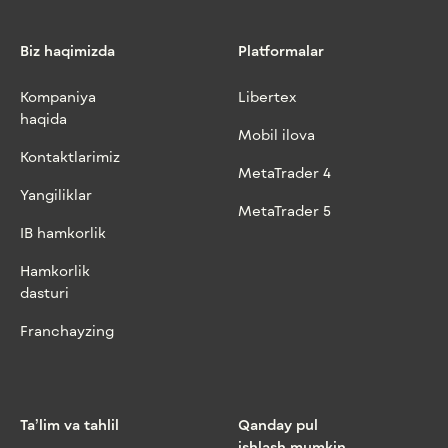
Biz haqimizda
Platformalar
Kompaniya
Libertex
haqida
Mobil ilova
Kontaktlarimiz
MetaTrader 4
Yangiliklar
MetaTrader 5
IB hamkorlik
Hamkorlik
dasturi
Franchayzing
Ta’lim va tahlil
Qanday pul
ishlash mumkin