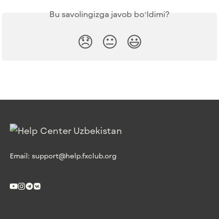
Bu savolingizga javob boʻldimi?
😞
😐
😃
Email:
support@help.fxclub.org