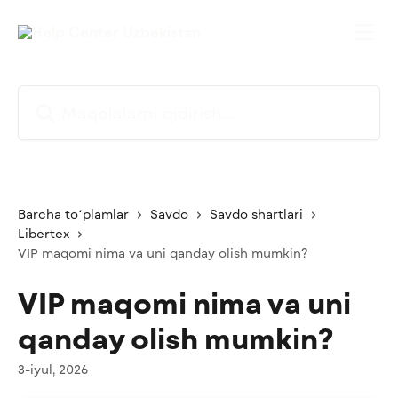
Asosiy kontentga oʻtish
Maqolalarni qidirish...
Barcha toʻplamlar
Savdo
Savdo shartlari
Libertex
VIP maqomi nima va uni qanday olish mumkin?
VIP maqomi nima va uni
qanday olish mumkin?
3-iyul, 2026