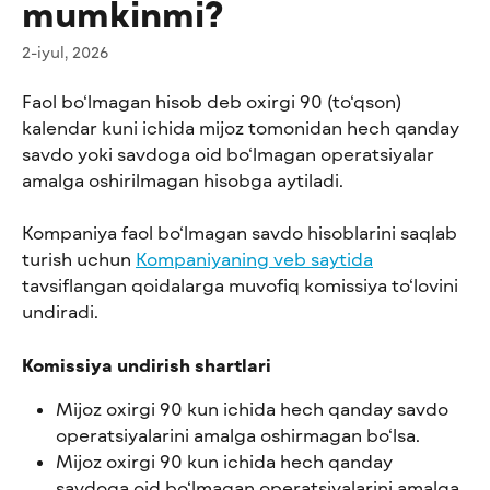
mumkinmi?
2-iyul, 2026
Faol bo‘lmagan hisob deb oxirgi 90 (to‘qson) 
kalendar kuni ichida mijoz tomonidan hech qanday 
savdo yoki savdoga oid bo‘lmagan operatsiyalar 
amalga oshirilmagan hisobga aytiladi.
Kompaniya faol bo‘lmagan savdo hisoblarini saqlab 
turish uchun 
Kompaniyaning veb saytida
tavsiflangan qoidalarga muvofiq komissiya to‘lovini 
undiradi.
Komissiya undirish shartlari
Mijoz oxirgi 90 kun ichida hech qanday savdo 
operatsiyalarini amalga oshirmagan bo‘lsa.
Mijoz oxirgi 90 kun ichida hech qanday 
savdoga oid bo‘lmagan operatsiyalarini amalga 