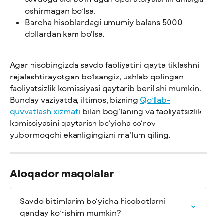
oshirmagan bo‘lsa.
Barcha hisoblardagi umumiy balans 5000 
dollardan kam bo‘lsa.
Agar hisobingizda savdo faoliyatini qayta tiklashni 
rejalashtirayotgan bo‘lsangiz, ushlab qolingan 
faoliyatsizlik komissiyasi qaytarib berilishi mumkin. 
Bunday vaziyatda, iltimos, bizning 
Qo‘llab-
quvvatlash xizmati
 bilan bog‘laning va faoliyatsizlik 
komissiyasini qaytarish bo‘yicha so‘rov 
yubormoqchi ekanligingizni ma’lum qiling.
Aloqador maqolalar
Savdo bitimlarim bo‘yicha hisobotlarni 
qanday ko‘rishim mumkin?