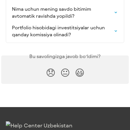
Nima uchun mening savdo bitimim 
avtomatik ravishda yopildi?
Portfolio hisobidagi investitsiyalar uchun 
qanday komissiya olinadi?
Bu savolingizga javob boʻldimi?
😞
😐
😃