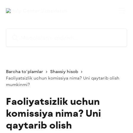
Asosiy kontentga oʻtish
Maqolalarni qidirish...
Barcha toʻplamlar
Shaxsiy hisob
Faoliyatsizlik uchun komissiya nima? Uni qaytarib olish
mumkinmi?
Faoliyatsizlik uchun
komissiya nima? Uni
qaytarib olish