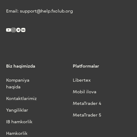
Email:
support@help.fxclub.org
Biz haqimizda
Platformalar
Kompaniya
Libertex
haqida
Mobil ilova
Kontaktlarimiz
MetaTrader 4
Yangiliklar
MetaTrader 5
IB hamkorlik
Hamkorlik