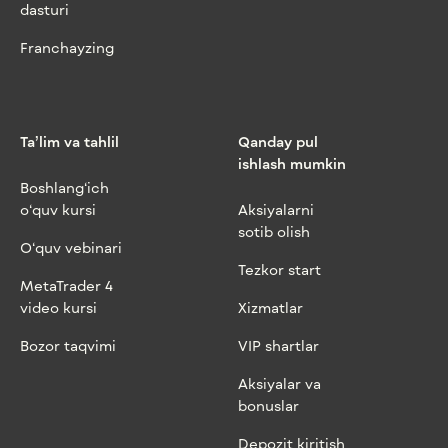
dasturi
Franchayzing
Ta’lim va tahlil
Qanday pul
ishlash mumkin
Boshlang‘ich
o‘quv kursi
Aksiyalarni
sotib olish
O‘quv vebinari
Tezkor start
MetaTrader 4
video kursi
Xizmatlar
Bozor taqvimi
VIP shartlar
Aksiyalar va
bonuslar
Depozit kiritish