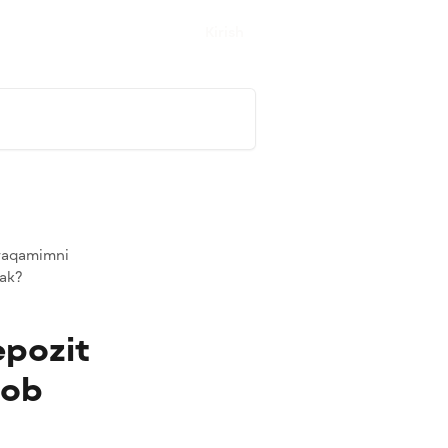
Kirish
 raqamimni
rak?
pozit
sob