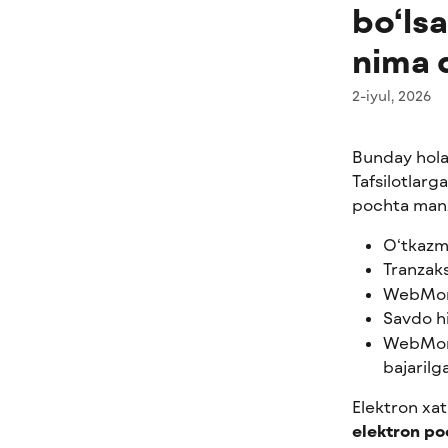
bo‘lsa
nima 
2-iyul, 2026
Bunday hola
Tafsilotlarga
pochta manz
O‘tkazm
Tranzak
WebMone
Savdo h
WebMone
bajarilg
Elektron xat
elektron po