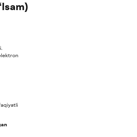
‘lsam)
. 
elektron 
qiyatli 
gan 