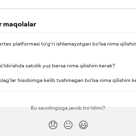
 maqolalar
rtex platformasi to‘g‘ri ishlamayotgan bo‘lsa nima qilishi
o‘ldirishda xatolik yuz bersa nima qilishim kerak?
lag‘lar hisobimga kelib tushmagan bo‘lsa nima qilishim k
Bu savolingizga javob boʻldimi?
😞
😐
😃