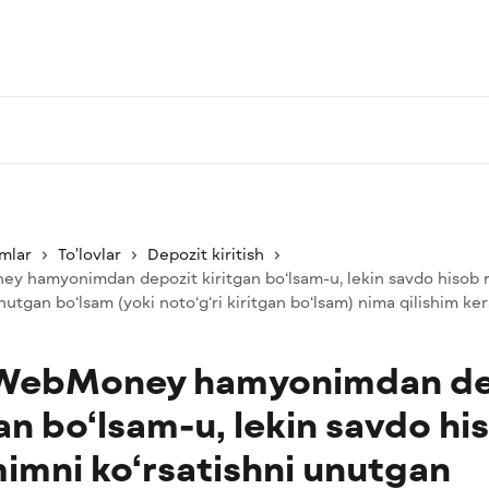
mlar
To'lovlar
Depozit kiritish
y hamyonimdan depozit kiritgan bo‘lsam-u, lekin savdo hisob
nutgan bo‘lsam (yoki noto‘g‘ri kiritgan bo‘lsam) nima qilishim ke
 WebMoney hamyonimdan de
an bo‘lsam-u, lekin savdo hi
imni ko‘rsatishni unutgan