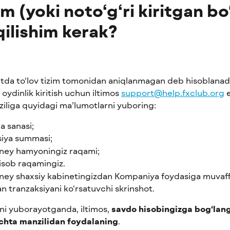
m (yoki noto‘g‘ri kiritgan bo
qilishim kerak?
tda to‘lov tizim tomonidan aniqlanmagan deb hisoblanadi
 oydinlik kiritish uchun iltimos 
support@help.fxclub.org
 
iliga quyidagi ma’lumotlarni yuboring:
a sanasi;
siya summasi;
y hamyoningiz raqami;
isob raqamingiz.
y shaxsiy kabinetingizdan Kompaniya foydasiga muvaffa
an tranzaksiyani ko‘rsatuvchi skrinshot.
ni yuborayotganda, iltimos, 
savdo hisobingizga bog‘lan
chta manzilidan foydalaning
.