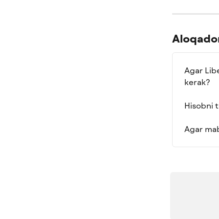
Aloqador
Agar Libe
kerak?
Hisobni t
Agar mab