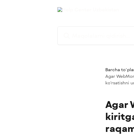
Asosiy kontentga oʻtish
Maqolalarni qidirish...
Barcha toʻpla
Agar WebMone
ko‘rsatishni u
Agar
kiritg
raqam