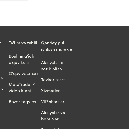
r
Ta’lim va tahlil
Qanday pul
ishlash mumkin
Boshlang‘ich
o‘quv kursi
Aksiyalarni
sotib olish
O‘quv vebinari
 4
Tezkor start
MetaTrader 4
 5
video kursi
Xizmatlar
Bozor taqvimi
VIP shartlar
Aksiyalar va
bonuslar