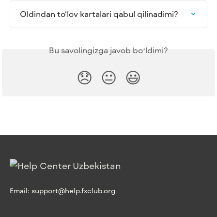
Oldindan to‘lov kartalari qabul qilinadimi?
Bu savolingizga javob boʻldimi?
😞
😐
😃
Email:
support@help.fxclub.org