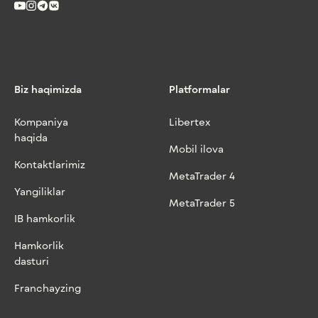
Biz haqimizda
Platformalar
Kompaniya
Libertex
haqida
Mobil ilova
Kontaktlarimiz
MetaTrader 4
Yangiliklar
MetaTrader 5
IB hamkorlik
Hamkorlik
dasturi
Franchayzing