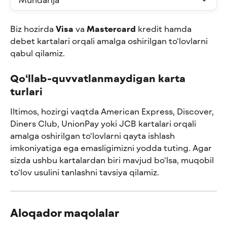
Biz hozirda 
Visa
 va 
Mastercard
 kredit hamda 
debet kartalari orqali amalga oshirilgan to‘lovlarni 
qabul qilamiz.
Qo‘llab-quvvatlanmaydigan karta 
turlari
Iltimos, hozirgi vaqtda American Express, Discover, 
Diners Club, UnionPay yoki JCB kartalari orqali 
amalga oshirilgan to‘lovlarni qayta ishlash 
imkoniyatiga ega emasligimizni yodda tuting. Agar 
sizda ushbu kartalardan biri mavjud bo‘lsa, muqobil 
to‘lov usulini tanlashni tavsiya qilamiz.
Aloqador maqolalar