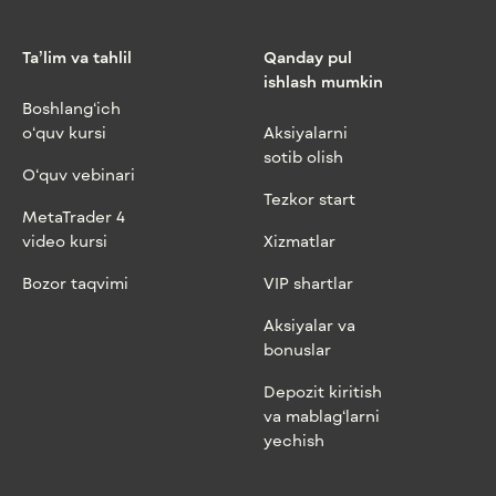
Ta’lim va tahlil
Qanday pul
ishlash mumkin
Boshlang‘ich
o‘quv kursi
Aksiyalarni
sotib olish
O‘quv vebinari
Tezkor start
MetaTrader 4
video kursi
Xizmatlar
Bozor taqvimi
VIP shartlar
Aksiyalar va
bonuslar
Depozit kiritish
va mablag‘larni
yechish