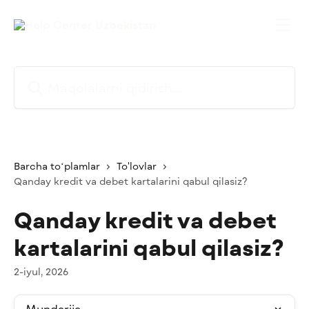
Asosiy kontentga oʻtish
Maqolalarni qidirish...
Barcha toʻplamlar
To'lovlar
Qanday kredit va debet kartalarini qabul qilasiz?
Qanday kredit va debet
kartalarini qabul qilasiz?
2-iyul, 2026
Mundarija