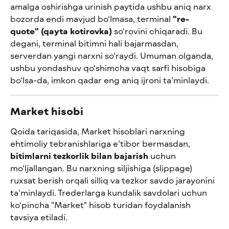
amalga oshirishga urinish paytida ushbu aniq narx 
bozorda endi mavjud bo‘lmasa, terminal 
"re-
quote" (qayta kotirovka)
 so‘rovini chiqaradi. Bu 
degani, terminal bitimni hali bajarmasdan, 
serverdan yangi narxni so‘raydi. Umuman olganda, 
ushbu yondashuv qo‘shimcha vaqt sarfi hisobiga 
bo‘lsa-da, imkon qadar eng aniq ijroni ta’minlaydi.
Market hisobi
Qoida tariqasida, Market hisoblari narxning 
ehtimoliy tebranishlariga e’tibor bermasdan, 
bitimlarni tezkorlik bilan bajarish
 uchun 
mo‘ljallangan. Bu narxning siljishiga (slippage) 
ruxsat berish orqali silliq va tezkor savdo jarayonini 
ta’minlaydi. Trederlarga kundalik savdolari uchun 
ko‘pincha "Market" hisob turidan foydalanish 
tavsiya etiladi.