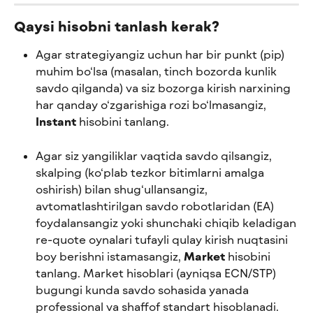
Qaysi hisobni tanlash kerak?
Agar strategiyangiz uchun har bir punkt (pip) 
muhim bo‘lsa (masalan, tinch bozorda kunlik 
savdo qilganda) va siz bozorga kirish narxining 
har qanday o‘zgarishiga rozi bo‘lmasangiz, 
Instant
 hisobini tanlang.
Agar siz yangiliklar vaqtida savdo qilsangiz, 
skalping (ko‘plab tezkor bitimlarni amalga 
oshirish) bilan shug‘ullansangiz, 
avtomatlashtirilgan savdo robotlaridan (EA) 
foydalansangiz yoki shunchaki chiqib keladigan 
re-quote oynalari tufayli qulay kirish nuqtasini 
boy berishni istamasangiz, 
Market
 hisobini 
tanlang. Market hisoblari (ayniqsa ECN/STP) 
bugungi kunda savdo sohasida yanada 
professional va shaffof standart hisoblanadi.