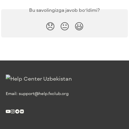
Bu savolingizga javob boʻldimi?
😞
😐
😃
Email:
support@help.fxclub.org