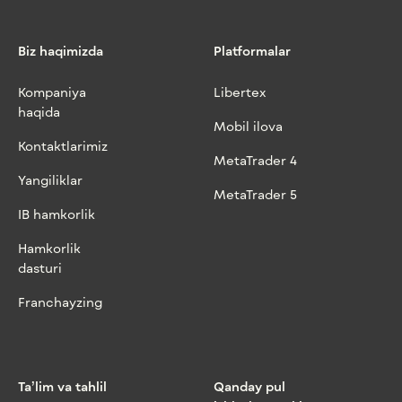
Biz haqimizda
Platformalar
Kompaniya
Libertex
haqida
Mobil ilova
Kontaktlarimiz
MetaTrader 4
Yangiliklar
MetaTrader 5
IB hamkorlik
Hamkorlik
dasturi
Franchayzing
Ta’lim va tahlil
Qanday pul