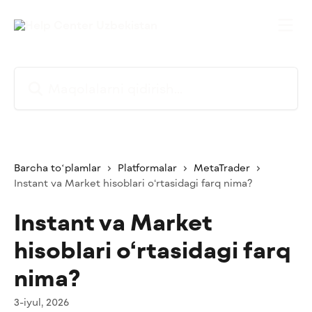
Asosiy kontentga oʻtish
Maqolalarni qidirish...
Barcha toʻplamlar
Platformalar
MetaTrader
Instant va Market hisoblari o‘rtasidagi farq nima?
Instant va Market
hisoblari o‘rtasidagi farq
nima?
3-iyul, 2026