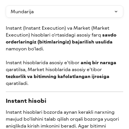
Mundarija
Instant (Instant Execution) va Market (Market 
Execution) hisoblari o‘rtasidagi asosiy farq 
savdo 
orderlaringiz (bitimlaringiz) bajarilish usulida
namoyon bo‘ladi.
Instant hisoblarida asosiy e’tibor 
aniq bir narxga
qaratilsa, Market hisoblarida asosiy e’tibor 
tezkorlik va bitimning kafolatlangan ijrosiga
qaratiladi.
Instant hisobi
Instant hisoblari bozorda aynan kerakli narxning 
mavjud bo‘lishini talab qilish orqali bozorga yuqori 
aniqlikda kirish imkonini beradi. Agar bitimni 