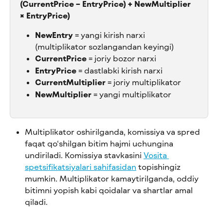
(CurrentPrice − EntryPrice) + NewMultiplier 
× EntryPrice)
NewEntry
 = yangi kirish narxi 
(multiplikator sozlangandan keyingi)
CurrentPrice
 = joriy bozor narxi
EntryPrice
 = dastlabki kirish narxi
CurrentMultiplier
 = joriy multiplikator
NewMultiplier
 = yangi multiplikator
Multiplikator oshirilganda, komissiya va spred 
faqat qo‘shilgan bitim hajmi uchungina 
undiriladi. Komissiya stavkasini 
Vosita 
spetsifikatsiyalari sahifasidan
 topishingiz 
mumkin. Multiplikator kamaytirilganda, oddiy 
bitimni yopish kabi qoidalar va shartlar amal 
qiladi.