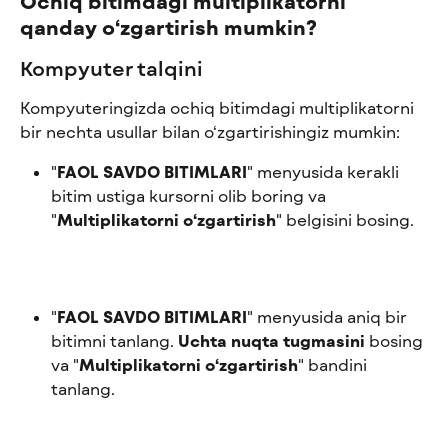
Ochiq bitimdagi multiplikatorni 
qanday o‘zgartirish mumkin?
Kompyuter talqini
Kompyuteringizda ochiq bitimdagi multiplikatorni 
bir nechta usullar bilan o‘zgartirishingiz mumkin:
"
FAOL SAVDO BITIMLARI
" menyusida kerakli 
bitim ustiga kursorni olib boring va 
"
Multiplikatorni o‘zgartirish
" belgisini bosing.
"
FAOL SAVDO BITIMLARI
" menyusida aniq bir 
bitimni tanlang. 
Uchta nuqta tugmasini
 bosing 
va "
Multiplikatorni o‘zgartirish
" bandini 
tanlang.