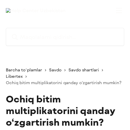
Asosiy kontentga oʻtish
Maqolalarni qidirish...
Barcha toʻplamlar
Savdo
Savdo shartlari
Libertex
Ochiq bitim multiplikatorini qanday o‘zgartirish mumkin?
Ochiq bitim
multiplikatorini qanday
o‘zgartirish mumkin?