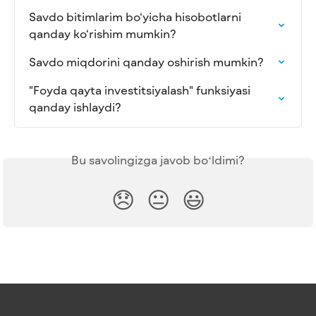
Savdo bitimlarim bo‘yicha hisobotlarni 
qanday ko‘rishim mumkin?
Savdo miqdorini qanday oshirish mumkin?
"Foyda qayta investitsiyalash" funksiyasi 
qanday ishlaydi?
Bu savolingizga javob boʻldimi?
😞
😐
😃