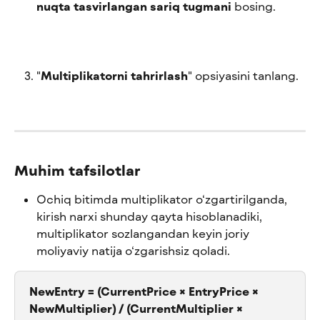
nuqta tasvirlangan sariq tugmani
 bosing.
"
Multiplikatorni tahrirlash
" opsiyasini tanlang.
Muhim tafsilotlar
Ochiq bitimda multiplikator o‘zgartirilganda, 
kirish narxi shunday qayta hisoblanadiki, 
multiplikator sozlangandan keyin joriy 
moliyaviy natija o‘zgarishsiz qoladi.
NewEntry = (CurrentPrice × EntryPrice × 
NewMultiplier) / (CurrentMultiplier × 