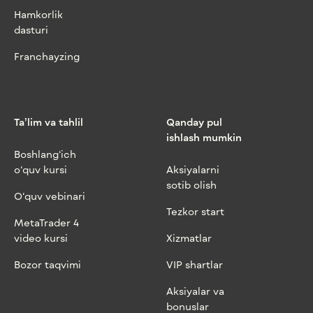
Hamkorlik
dasturi
Franchayzing
Ta’lim va tahlil
Qanday pul
ishlash mumkin
Boshlang‘ich
o‘quv kursi
Aksiyalarni
sotib olish
O‘quv vebinari
Tezkor start
MetaTrader 4
video kursi
Xizmatlar
Bozor taqvimi
VIP shartlar
Aksiyalar va
bonuslar