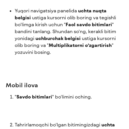
Yuqori navigatsiya panelida 
uchta nuqta 
belgisi
 ustiga kursorni olib boring va tegishli 
bo‘limga kirish uchun "
Faol savdo bitimlari
" 
bandini tanlang. Shundan so‘ng, kerakli bitim 
yonidagi 
uchburchak belgisi
 ustiga kursorni 
olib boring va "
Multiplikatorni o‘zgartirish
" 
yozuvini bosing.
Mobil ilova
"
Savdo bitimlari
" bo‘limini oching.
Tahrirlamoqchi bo‘lgan bitimingizdagi 
uchta 