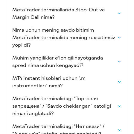
MetaTrader terminallarida Stop-Out va
Margin Call nima?
Nima uchun mening savdo bitimim
MetaTrader terminalida mening ruxsatimsiz
yopildi?
Muhim yangiliklar e’lon qilinayotganda
spred nima uchun kengayadi?
MT4 Instant hisoblari uchun ".m
instrumentlari" nima?
MetaTrader terminalidagi "Торговля
запрещена" / "Savdo cheklangan" xatoligi
nimani anglatadi?
MetaTrader terminalidagi "Нет связи" /
"Aloqa yo‘q" xatoligi nimani anglatadi?