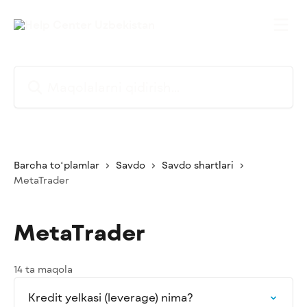
Asosiy kontentga oʻtish
Maqolalarni qidirish...
Barcha toʻplamlar
Savdo
Savdo shartlari
MetaTrader
MetaTrader
14 ta maqola
Kredit yelkasi (leverage) nima?