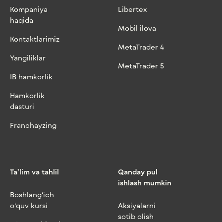
Kompaniya
Libertex
haqida
Mobil ilova
Kontaktlarimiz
MetaTrader 4
Yangiliklar
MetaTrader 5
IB hamkorlik
Hamkorlik
dasturi
Franchayzing
Ta’lim va tahlil
Qanday pul
ishlash mumkin
Boshlang‘ich
o‘quv kursi
Aksiyalarni
sotib olish