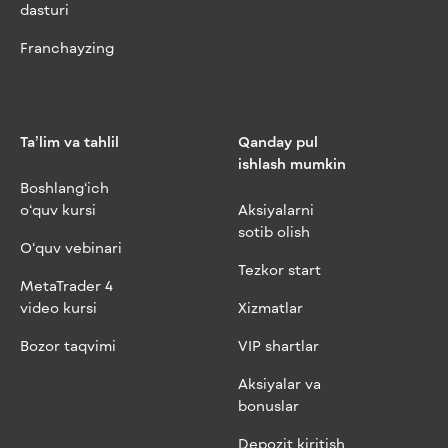
dasturi
Franchayzing
Ta’lim va tahlil
Qanday pul
ishlash mumkin
Boshlang‘ich
o‘quv kursi
Aksiyalarni
sotib olish
O‘quv vebinari
Tezkor start
MetaTrader 4
video kursi
Xizmatlar
Bozor taqvimi
VIP shartlar
Aksiyalar va
bonuslar
Depozit kiritish