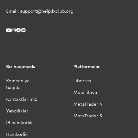
Email:
support@help.fxclub.org
Biz haqimizda
Platformalar
Kompaniya
Libertex
haqida
Mobil ilova
Kontaktlarimiz
MetaTrader 4
Yangiliklar
MetaTrader 5
IB hamkorlik
Hamkorlik