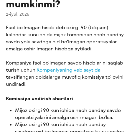
mumkinmi?
2-iyul, 2026
Faol bo‘lmagan hisob deb oxirgi 90 (to‘qson) 
kalendar kuni ichida mijoz tomonidan hech qanday 
savdo yoki savdoga oid bo‘lmagan operatsiyalar 
amalga oshirilmagan hisobga aytiladi.
Kompaniya faol bo‘lmagan savdo hisoblarini saqlab 
turish uchun 
Kompaniyaning veb saytida
tavsiflangan qoidalarga muvofiq komissiya to‘lovini 
undiradi.
Komissiya undirish shartlari
Mijoz oxirgi 90 kun ichida hech qanday savdo 
operatsiyalarini amalga oshirmagan bo‘lsa.
Mijoz oxirgi 90 kun ichida hech qanday 
savdoga oid bo‘lmagan operatsiyalarini amalga 