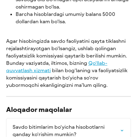
oshirmagan bo‘lsa.
Barcha hisoblardagi umumiy balans 5000 
dollardan kam bo‘lsa.
Agar hisobingizda savdo faoliyatini qayta tiklashni 
rejalashtirayotgan bo‘lsangiz, ushlab qolingan 
faoliyatsizlik komissiyasi qaytarib berilishi mumkin. 
Bunday vaziyatda, iltimos, bizning 
Qo‘llab-
quvvatlash xizmati
 bilan bog‘laning va faoliyatsizlik 
komissiyasini qaytarish bo‘yicha so‘rov 
yubormoqchi ekanligingizni ma’lum qiling.
Aloqador maqolalar
Savdo bitimlarim bo‘yicha hisobotlarni 
qanday ko‘rishim mumkin?