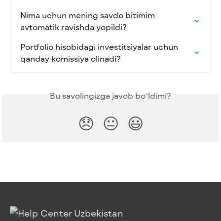
Nima uchun mening savdo bitimim 
avtomatik ravishda yopildi?
Portfolio hisobidagi investitsiyalar uchun 
qanday komissiya olinadi?
Bu savolingizga javob boʻldimi?
😞
😐
😃