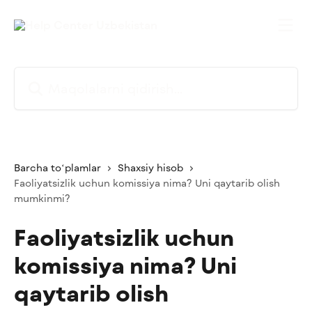
Asosiy kontentga oʻtish
Maqolalarni qidirish...
Barcha toʻplamlar
Shaxsiy hisob
Faoliyatsizlik uchun komissiya nima? Uni qaytarib olish
mumkinmi?
Faoliyatsizlik uchun
komissiya nima? Uni
qaytarib olish