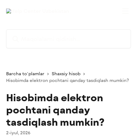
Asosiy kontentga oʻtish
Maqolalarni qidirish...
Barcha toʻplamlar
Shaxsiy hisob
Hisobimda elektron pochtani qanday tasdiqlash mumkin?
Hisobimda elektron
pochtani qanday
tasdiqlash mumkin?
2-iyul, 2026