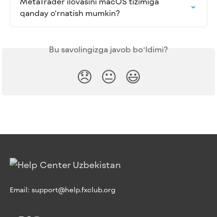
MetaTrader ilovasini macOS tizimiga 
qanday o‘rnatish mumkin?
Bu savolingizga javob boʻldimi?
😞
😐
😃
Email:
support@help.fxclub.org