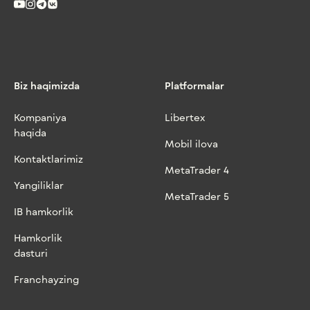
Biz haqimizda
Platformalar
Kompaniya
Libertex
haqida
Mobil ilova
Kontaktlarimiz
MetaTrader 4
Yangiliklar
MetaTrader 5
IB hamkorlik
Hamkorlik
dasturi
Franchayzing