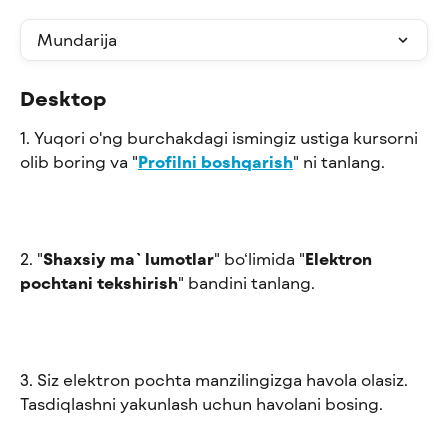
Mundarija
Desktop
1. Yuqori o'ng burchakdagi ismingiz ustiga kursorni 
olib boring va "
Profilni boshqarish
" ni tanlang.
2. "
Shaxsiy ma`lumotlar
" bo‘limida "
Elektron 
pochtani tekshirish
" bandini tanlang.
3. Siz elektron pochta manzilingizga havola olasiz. 
Tasdiqlashni yakunlash uchun havolani bosing.