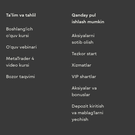
Ta’lim va tahlil
Qanday pul
ishlash mumkin
Boshlang‘ich
o‘quv kursi
Aksiyalarni
sotib olish
O‘quv vebinari
Tezkor start
MetaTrader 4
video kursi
Xizmatlar
Bozor taqvimi
VIP shartlar
Aksiyalar va
bonuslar
Depozit kiritish
va mablag‘larni
yechish