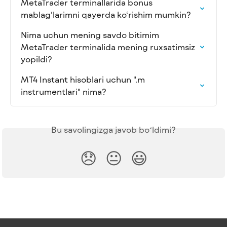
MetaTrader terminallarida bonus 
mablag‘larimni qayerda ko‘rishim mumkin?
Nima uchun mening savdo bitimim 
MetaTrader terminalida mening ruxsatimsiz 
yopildi?
MT4 Instant hisoblari uchun ".m 
instrumentlari" nima?
Bu savolingizga javob boʻldimi?
😞
😐
😃