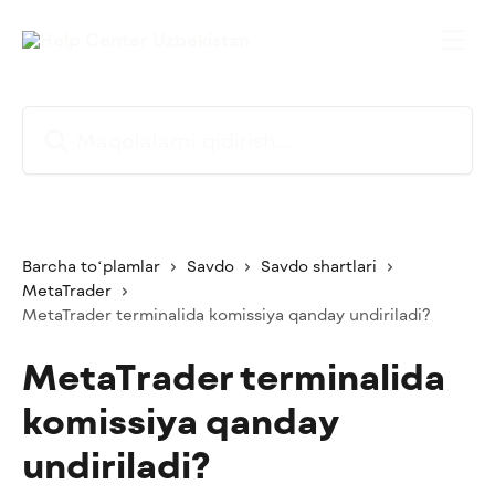
Asosiy kontentga oʻtish
Maqolalarni qidirish...
Barcha toʻplamlar
Savdo
Savdo shartlari
MetaTrader
MetaTrader terminalida komissiya qanday undiriladi?
MetaTrader terminalida
komissiya qanday
undiriladi?