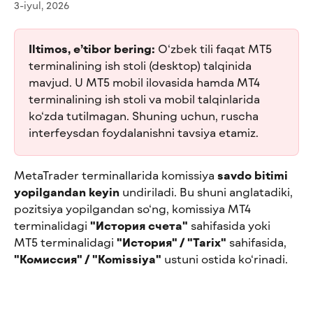
3-iyul, 2026
Iltimos, e’tibor bering:
 O‘zbek tili faqat MT5 
terminalining ish stoli (desktop) talqinida 
mavjud. U MT5 mobil ilovasida hamda MT4 
terminalining ish stoli va mobil talqinlarida 
ko‘zda tutilmagan. Shuning uchun, ruscha 
interfeysdan foydalanishni tavsiya etamiz.
MetaTrader terminallarida komissiya 
savdo bitimi 
yopilgandan keyin
 undiriladi. Bu shuni anglatadiki, 
pozitsiya yopilgandan so‘ng, komissiya MT4 
terminalidagi 
"История счета"
 sahifasida yoki 
MT5 terminalidagi 
"История" / "Tarix"
 sahifasida, 
"Комиссия" / "Komissiya"
 ustuni ostida ko‘rinadi.