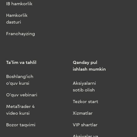
IB hamkorlik
Hamkorlik
dasturi
Franchayzing
Ta’lim va tahlil
Qanday pul
ishlash mumkin
Boshlang‘ich
o‘quv kursi
Aksiyalarni
sotib olish
O‘quv vebinari
Tezkor start
MetaTrader 4
video kursi
Xizmatlar
Bozor taqvimi
VIP shartlar
Aksiyalar va