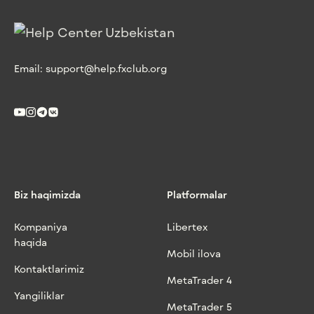
Email:
support@help.fxclub.org
Biz haqimizda
Platformalar
Kompaniya
Libertex
haqida
Mobil ilova
Kontaktlarimiz
MetaTrader 4
Yangiliklar
MetaTrader 5