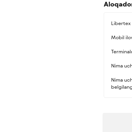
Aloqador
Libertex
Mobil il
Terminal
Nima uch
Nima uch
belgilan