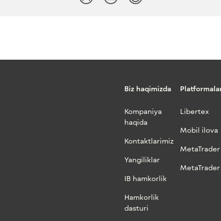
Biz haqimizda
Platformala
Kompaniya
Libertex
haqida
Mobil ilova
Kontaktlarimiz
MetaTrader
Yangiliklar
MetaTrader
IB hamkorlik
Hamkorlik
dasturi