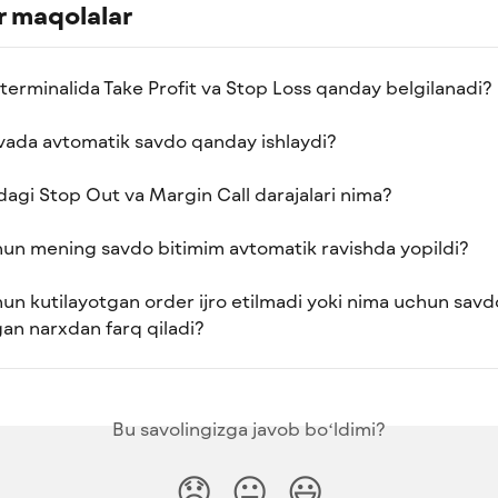
 maqolalar
 terminalida Take Profit va Stop Loss qanday belgilanadi?
ovada avtomatik savdo qanday ishlaydi?
dagi Stop Out va Margin Call darajalari nima?
un mening savdo bitimim avtomatik ravishda yopildi?
un kutilayotgan order ijro etilmadi yoki nima uchun savdo
gan narxdan farq qiladi?
Bu savolingizga javob boʻldimi?
😞
😐
😃