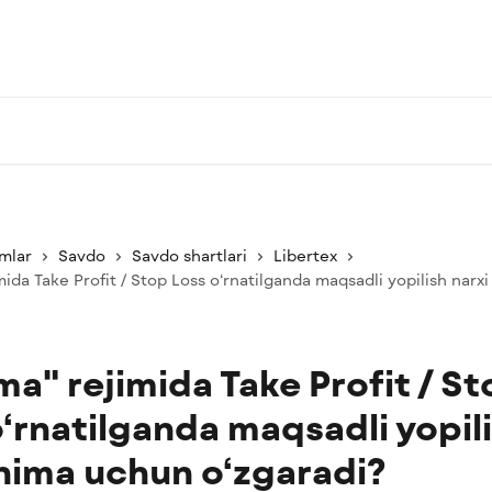
mlar
Savdo
Savdo shartlari
Libertex
ida Take Profit / Stop Loss o‘rnatilganda maqsadli yopilish narx
a" rejimida Take Profit / St
o‘rnatilganda maqsadli yopil
 nima uchun o‘zgaradi?