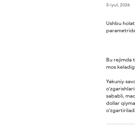
3-iyul, 2026
Ushbu holat 
parametridan
Bu rejimda t
mos keladiga
Yakuniy savd
o‘zgarishlari
sababli, maq
dollar qiyma
o‘zgartiriladi