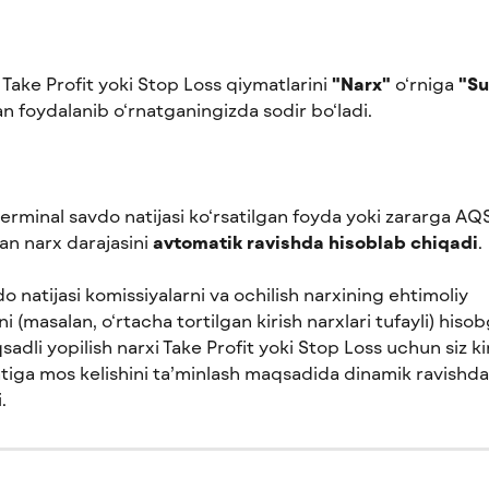
Take Profit yoki Stop Loss qiymatlarini 
"Narx"
 o‘rniga 
"S
 foydalanib o‘rnatganingizda sodir bo‘ladi. 
erminal savdo natijasi ko‘rsatilgan foyda yoki zararga AQS
n narx darajasini 
avtomatik ravishda hisoblab chiqadi
.
o natijasi komissiyalarni va ochilish narxining ehtimoliy 
ni (masalan, o‘rtacha tortilgan kirish narxlari tufayli) hisob
sadli yopilish narxi Take Profit yoki Stop Loss uchun siz ki
tiga mos kelishini ta’minlash maqsadida dinamik ravishda
.