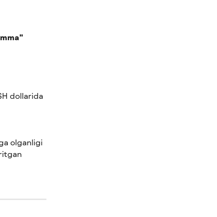
umma"
H dollarida 
ga olganligi 
ritgan 
 