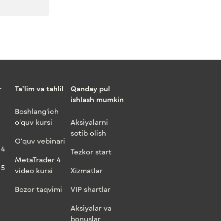
r
Ta’lim va tahlil
Qanday pul
ishlash mumkin
Boshlang‘ich
o‘quv kursi
Aksiyalarni
sotib olish
O‘quv vebinari
 4
Tezkor start
MetaTrader 4
 5
video kursi
Xizmatlar
Bozor taqvimi
VIP shartlar
Aksiyalar va
bonuslar