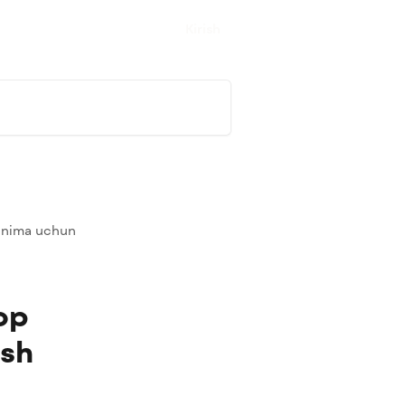
Kirish
i nima uchun
op
ish