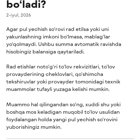
bo‘ladi?
2-iyul, 2026
Agar pul yechish so‘rovi rad etilsa yoki uni 
yakunlashning imkoni bo‘lmasa, mablag‘lar 
yo‘qolmaydi. Ushbu summa avtomatik ravishda 
hisobingiz balansiga qaytariladi.
Rad etishlar noto‘g‘ri to‘lov rekvizitlari, to‘lov 
provayderining cheklovlari, qo‘shimcha 
tekshiruvlar yoki provayder tomonidagi texnik 
muammolar tufayli yuzaga kelishi mumkin.
Muammo hal qilingandan so‘ng, xuddi shu yoki 
boshqa mos keladigan muqobil to‘lov usulidan 
foydalangan holda yangi pul yechish so‘rovini 
yuborishingiz mumkin.