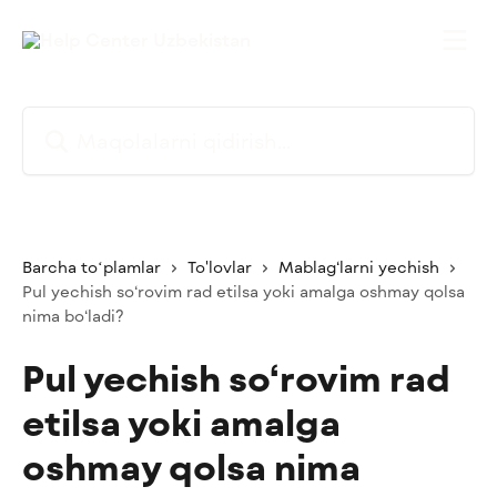
Asosiy kontentga oʻtish
Maqolalarni qidirish...
Barcha toʻplamlar
To'lovlar
Mablag‘larni yechish
Pul yechish so‘rovim rad etilsa yoki amalga oshmay qolsa
nima bo‘ladi?
Pul yechish so‘rovim rad
etilsa yoki amalga
oshmay qolsa nima