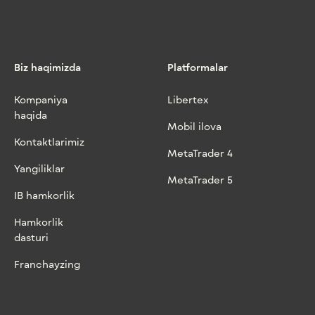
Biz haqimizda
Platformalar
Kompaniya
Libertex
haqida
Mobil ilova
Kontaktlarimiz
MetaTrader 4
Yangiliklar
MetaTrader 5
IB hamkorlik
Hamkorlik
dasturi
Franchayzing