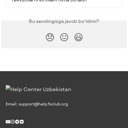
Bu savolingizga javob boʻldimi?
😞
😐
😃
Email:
support@help.fxclub.org