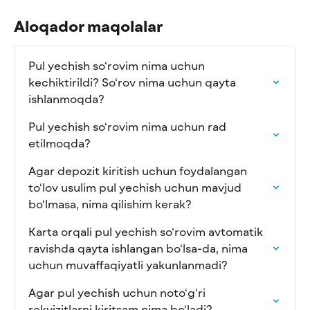
Aloqador maqolalar
Pul yechish so‘rovim nima uchun 
kechiktirildi? So‘rov nima uchun qayta 
ishlanmoqda?
Pul yechish so‘rovim nima uchun rad 
etilmoqda?
Agar depozit kiritish uchun foydalangan 
to‘lov usulim pul yechish uchun mavjud 
bo‘lmasa, nima qilishim kerak?
Karta orqali pul yechish so‘rovim avtomatik 
ravishda qayta ishlangan bo‘lsa-da, nima 
uchun muvaffaqiyatli yakunlanmadi?
Agar pul yechish uchun noto‘g‘ri 
rekvizitlarni kiritsam nima bo‘ladi?