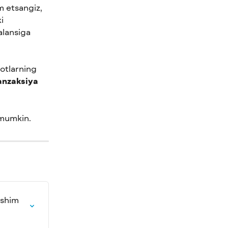
m etsangiz, 
i 
alansiga 
otlarning 
anzaksiya 
 mumkin.
ishim 