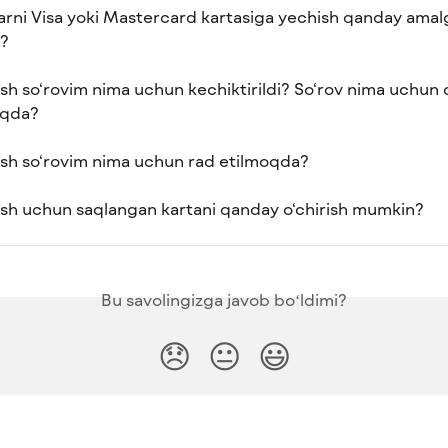
arni Visa yoki Mastercard kartasiga yechish qanday amal
i?
ish so‘rovim nima uchun kechiktirildi? So‘rov nima uchun 
oqda?
ish so‘rovim nima uchun rad etilmoqda?
ish uchun saqlangan kartani qanday o‘chirish mumkin?
Bu savolingizga javob boʻldimi?
😞
😐
😃