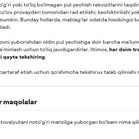
o‘g‘ri yoki to‘liq bo‘lmagan pul yechish rekvizitlarini taqdi
to‘lov provayderi tomonidan rad etilishi, kechiktirilishi yok
 mumkin. Bunday hollarda, mablag‘lar odatda hisobingiz b
ladi.
rovni yuborishdan oldin pul yechishga doir barcha ma’lum
 ta’minlash uchun to‘liq javobgardirlar. Iltimos, 
har doim tr
ni qayta tekshiring
.
rtaraf etish uchun qo‘shimcha tekshiruv talab qilinishi
 maqolalar
tovalyutani noto‘g‘ri manzilga yuborgan bo‘lsam nima qil