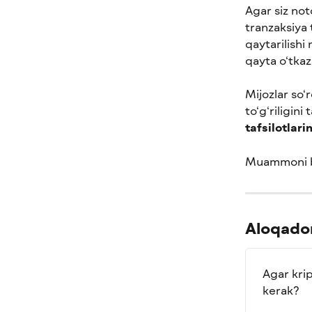
Agar siz not
tranzaksiya 
qaytarilishi
qayta o‘tkazi
Mijozlar so‘
to‘g‘riligini
tafsilotlari
Muammoni ba
Aloqador
Agar krip
kerak?