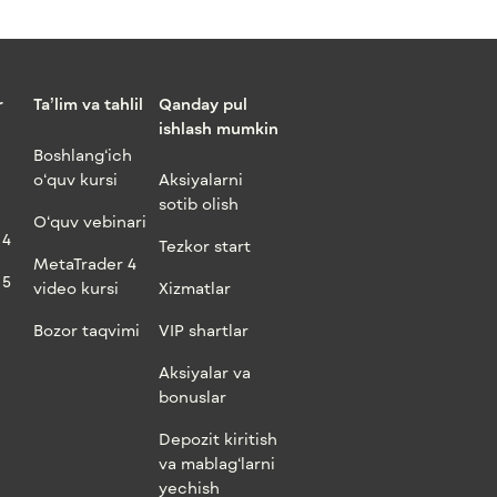
r
Ta’lim va tahlil
Qanday pul
ishlash mumkin
Boshlang‘ich
o‘quv kursi
Aksiyalarni
sotib olish
O‘quv vebinari
 4
Tezkor start
MetaTrader 4
 5
video kursi
Xizmatlar
Bozor taqvimi
VIP shartlar
Aksiyalar va
bonuslar
Depozit kiritish
va mablag‘larni
yechish