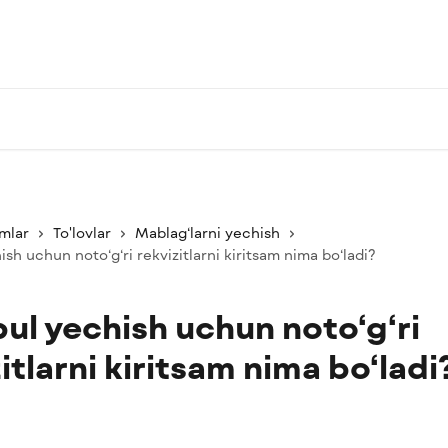
mlar
To'lovlar
Mablag‘larni yechish
sh uchun noto‘g‘ri rekvizitlarni kiritsam nima bo‘ladi?
pul yechish uchun noto‘g‘ri
itlarni kiritsam nima bo‘ladi