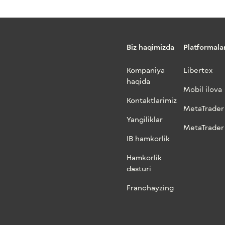
Biz haqimizda
Platformala
Kompaniya
Libertex
haqida
Mobil ilova
Kontaktlarimiz
MetaTrader
Yangiliklar
MetaTrader
IB hamkorlik
Hamkorlik
dasturi
Franchayzing