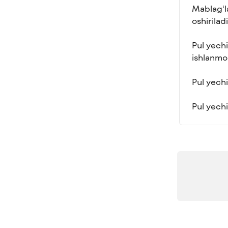
Mablag‘l
oshirilad
Pul yech
ishlanm
Pul yech
Pul yech