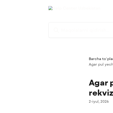
Asosiy kontentga oʻtish
Maqolalarni qidirish...
Barcha toʻpla
Agar pul yechi
Agar 
rekviz
2-iyul, 2026