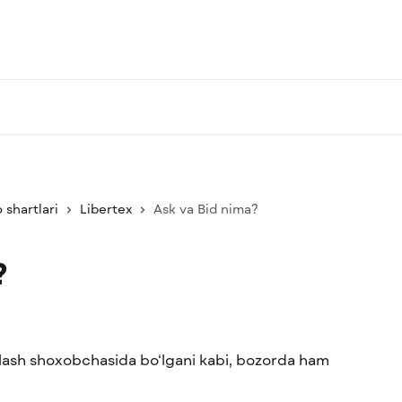
 shartlari
Libertex
Ask va Bid nima?
?
ash shoxobchasida bo‘lgani kabi, bozorda ham 