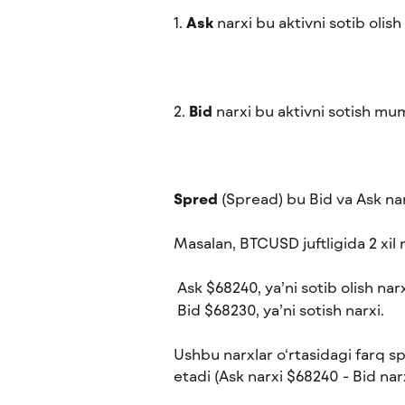
1. 
Ask
 narxi bu aktivni sotib olis
2. 
Bid
 narxi bu aktivni sotish mu
Spred
 (Spread) bu Bid va Ask nar
Masalan, BTCUSD juftligida 2 xil
 Ask $68240, ya’ni sotib olish narx
 Bid $68230, ya’ni sotish narxi.
Ushbu narxlar o‘rtasidagi farq sp
etadi (Ask narxi $68240 - Bid nar