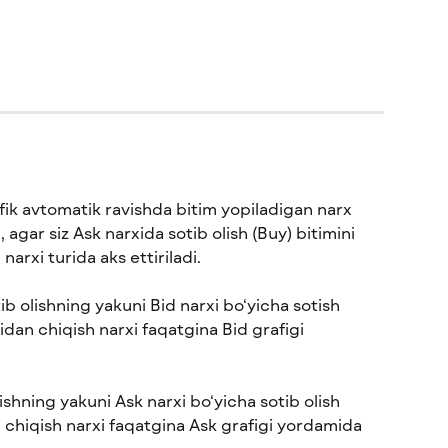
fik avtomatik ravishda bitim yopiladigan narx 
, agar siz Ask narxida sotib olish (Buy) bitimini 
narxi turida aks ettiriladi.
ib olishning yakuni Bid narxi bo‘yicha sotish 
midan chiqish narxi faqatgina Bid grafigi 
ishning yakuni Ask narxi bo‘yicha sotib olish 
n chiqish narxi faqatgina Ask grafigi yordamida 