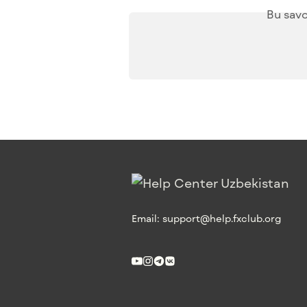
Bu savo
Email:
support@help.fxclub.org