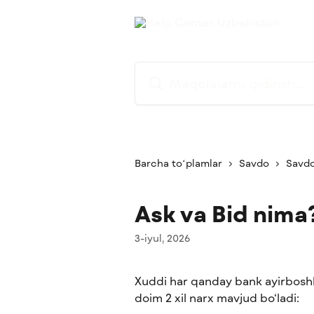
Asosiy kontentga oʻtish
Maqolalarni qidirish...
Barcha toʻplamlar
Savdo
Savdo
Ask va Bid nima
3-iyul, 2026
Xuddi har qanday bank ayirboshl
doim 2 xil narx mavjud bo‘ladi: