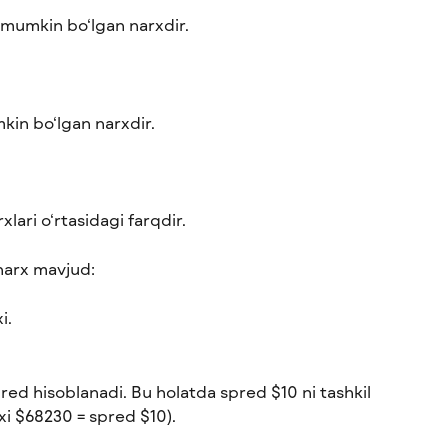
h mumkin bo‘lgan narxdir.
mkin bo‘lgan narxdir.
xlari o‘rtasidagi farqdir.
 narx mavjud:
i.
red hisoblanadi. Bu holatda spred $10 ni tashkil 
xi $68230 = spred $10).