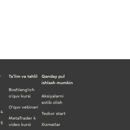
r
Ta’lim va tahlil
Qanday pul
ishlash mumkin
Boshlang‘ich
o‘quv kursi
Aksiyalarni
sotib olish
O‘quv vebinari
 4
Tezkor start
MetaTrader 4
 5
video kursi
Xizmatlar