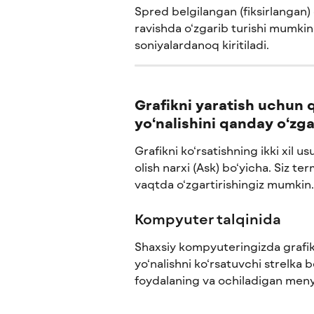
Spred belgilangan (fiksirlangan)
ravishda o‘zgarib turishi mumkin.
soniyalardanoq kiritiladi.
Grafikni yaratish uchun q
yo‘nalishini qanday o‘zg
Grafikni ko‘rsatishning ikki xil us
olish narxi (Ask) bo‘yicha. Siz ter
vaqtda o‘zgartirishingiz mumkin.
Kompyuter talqinida
Shaxsiy kompyuteringizda grafikni
yo‘nalishni ko‘rsatuvchi strelka 
foydalaning va ochiladigan menyu