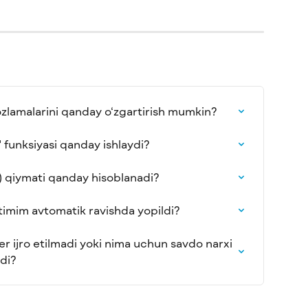
ozlamalarini qanday o‘zgartirish mumkin?
" funksiyasi qanday ishlaydi?
t) qiymati qanday hisoblanadi?
imim avtomatik ravishda yopildi?
 ijro etilmadi yoki nima uchun savdo narxi 
adi?