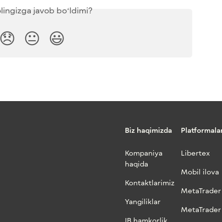
lingizga javob boʻldimi?
😞
😐
😃
Biz haqimizda
Platformala
Kompaniya
Libertex
haqida
Mobil ilova
Kontaktlarimiz
MetaTrader
Yangiliklar
MetaTrader
IB hamkorlik