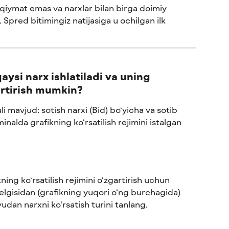
 qiymat emas va narxlar bilan birga doimiy 
 Spred bitimingiz natijasiga u ochilgan ilk 
aysi narx ishlatiladi va uning 
artirish mumkin?
uli mavjud: sotish narxi (Bid) bo‘yicha va sotib 
minalda grafikning ko‘rsatilish rejimini istalgan 
ng ko‘rsatilish rejimini o‘zgartirish uchun 
belgisidan (grafikning yuqori o‘ng burchagida) 
dan narxni ko‘rsatish turini tanlang.