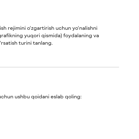
ish rejimini o‘zgartirish uchun yo‘nalishni 
grafikning yuqori qismida) foydalaning va 
satish turini tanlang.
 uchun ushbu qoidani eslab qoling: