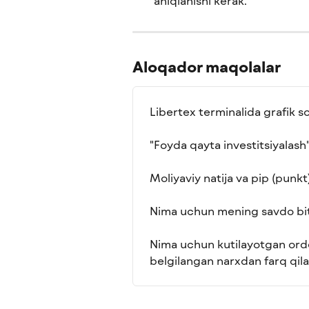
aniqlanishi kerak.
Aloqador maqolalar
Libertex terminalida grafik s
"Foyda qayta investitsiyalash
Moliyaviy natija va pip (punk
Nima uchun mening savdo bit
Nima uchun kutilayotgan order
belgilangan narxdan farq qil