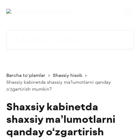
Asosiy kontentga oʻtish
Maqolalarni qidirish...
Barcha toʻplamlar
Shaxsiy hisob
Shaxsiy kabinetda shaxsiy ma’lumotlarni qanday
o‘zgartirish mumkin?
Shaxsiy kabinetda
shaxsiy ma’lumotlarni
qanday o‘zgartirish