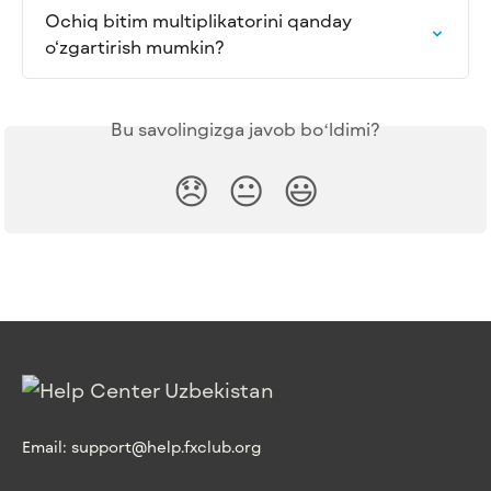
Ochiq bitim multiplikatorini qanday 
o‘zgartirish mumkin?
Bu savolingizga javob boʻldimi?
😞
😐
😃
Email:
support@help.fxclub.org