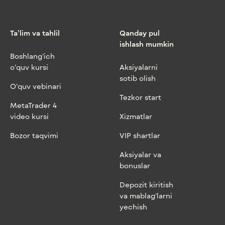
Ta’lim va tahlil
Qanday pul
ishlash mumkin
Boshlang‘ich
o‘quv kursi
Aksiyalarni
sotib olish
O‘quv vebinari
Tezkor start
MetaTrader 4
video kursi
Xizmatlar
Bozor taqvimi
VIP shartlar
Aksiyalar va
bonuslar
Depozit kiritish
va mablag‘larni
yechish