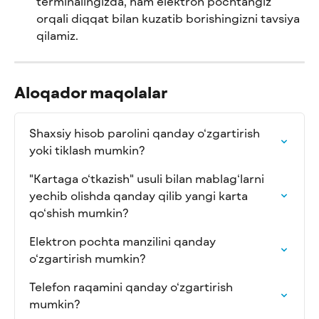
terminalingizda, ham elektron pochtangiz 
orqali diqqat bilan kuzatib borishingizni tavsiya 
qilamiz.
Aloqador maqolalar
Shaxsiy hisob parolini qanday o‘zgartirish 
yoki tiklash mumkin?
"Kartaga o‘tkazish" usuli bilan mablag‘larni 
yechib olishda qanday qilib yangi karta 
qo‘shish mumkin?
Elektron pochta manzilini qanday 
o‘zgartirish mumkin?
Telefon raqamini qanday o‘zgartirish 
mumkin?