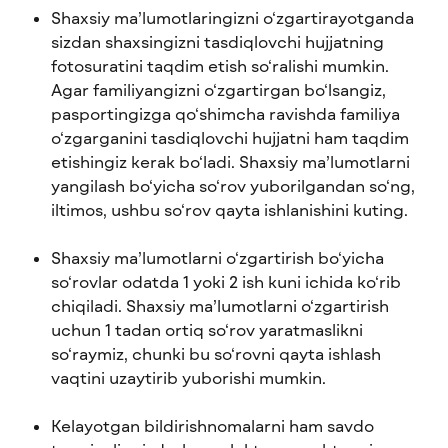
Shaxsiy ma’lumotlaringizni o‘zgartirayotganda 
sizdan shaxsingizni tasdiqlovchi hujjatning 
fotosuratini taqdim etish so‘ralishi mumkin. 
Agar familiyangizni o‘zgartirgan bo‘lsangiz, 
pasportingizga qo‘shimcha ravishda familiya 
o‘zgarganini tasdiqlovchi hujjatni ham taqdim 
etishingiz kerak bo‘ladi. Shaxsiy ma’lumotlarni 
yangilash bo‘yicha so‘rov yuborilgandan so‘ng, 
iltimos, ushbu so‘rov qayta ishlanishini kuting.
Shaxsiy ma’lumotlarni o‘zgartirish bo‘yicha 
so‘rovlar odatda 1 yoki 2 ish kuni ichida ko‘rib 
chiqiladi. Shaxsiy ma’lumotlarni o‘zgartirish 
uchun 1 tadan ortiq so‘rov yaratmaslikni 
so‘raymiz, chunki bu so‘rovni qayta ishlash 
vaqtini uzaytirib yuborishi mumkin.
Kelayotgan bildirishnomalarni ham savdo 