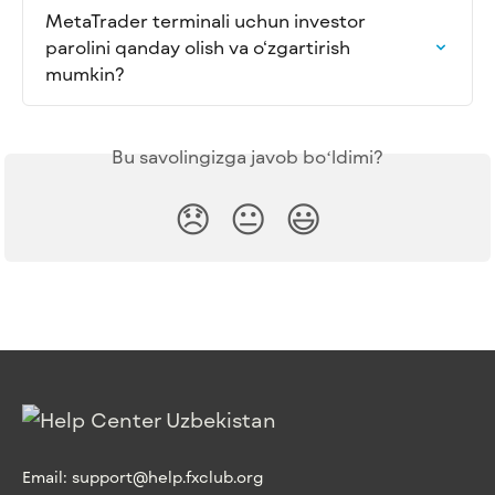
MetaTrader terminali uchun investor 
parolini qanday olish va o‘zgartirish 
mumkin?
Bu savolingizga javob boʻldimi?
😞
😐
😃
Email:
support@help.fxclub.org