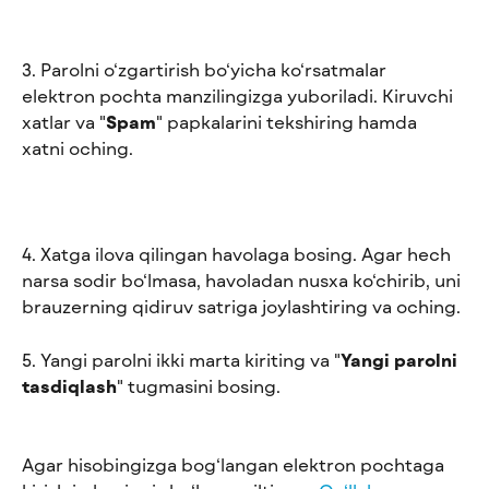
3. Parolni o‘zgartirish bo‘yicha ko‘rsatmalar 
elektron pochta manzilingizga yuboriladi. Kiruvchi 
xatlar va "
Spam
" papkalarini tekshiring hamda 
xatni oching.
4. Xatga ilova qilingan havolaga bosing. Agar hech 
narsa sodir bo‘lmasa, havoladan nusxa ko‘chirib, uni 
brauzerning qidiruv satriga joylashtiring va oching. 
5. Yangi parolni ikki marta kiriting va "
Yangi parolni 
tasdiqlash
" tugmasini bosing.
Agar hisobingizga bog‘langan elektron pochtaga 