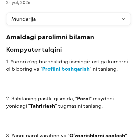
2-iyul, 2026
Mundarija
Amaldagi parolimni bilaman
Kompyuter talqini
1. Yuqori o'ng burchakdagi ismingiz ustiga kursorni 
olib boring va "
Profilni boshqarish
" ni tanlang.
2. Sahifaning pastki qismida, "
Parol
" maydoni 
yonidagi "
Tahrirlash
" tugmasini tanlang. 
3. Yangi parol yarating va "
O‘zgarishlarni saqlash
" 