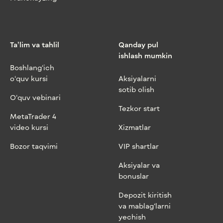
Ta’lim va tahlil
Qanday pul
ishlash mumkin
Boshlang‘ich
o‘quv kursi
Aksiyalarni
sotib olish
O‘quv vebinari
Tezkor start
MetaTrader 4
video kursi
Xizmatlar
Bozor taqvimi
VIP shartlar
Aksiyalar va
bonuslar
Depozit kiritish
va mablag‘larni
yechish