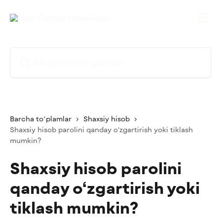
Asosiy kontentga oʻtish
Maqolalarni qidirish...
Barcha toʻplamlar
Shaxsiy hisob
Shaxsiy hisob parolini qanday o‘zgartirish yoki tiklash
mumkin?
Shaxsiy hisob parolini
qanday o‘zgartirish yoki
tiklash mumkin?