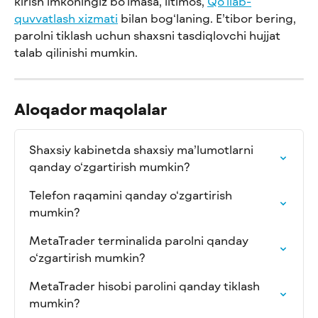
kirish imkoningiz bo‘lmasa, iltimos, 
Qo‘llab-
quvvatlash xizmati
 bilan bog‘laning. E’tibor bering, 
parolni tiklash uchun shaxsni tasdiqlovchi hujjat 
talab qilinishi mumkin.
Aloqador maqolalar
Shaxsiy kabinetda shaxsiy ma’lumotlarni 
qanday o‘zgartirish mumkin?
Telefon raqamini qanday o‘zgartirish 
mumkin?
MetaTrader terminalida parolni qanday 
o‘zgartirish mumkin?
MetaTrader hisobi parolini qanday tiklash 
mumkin?