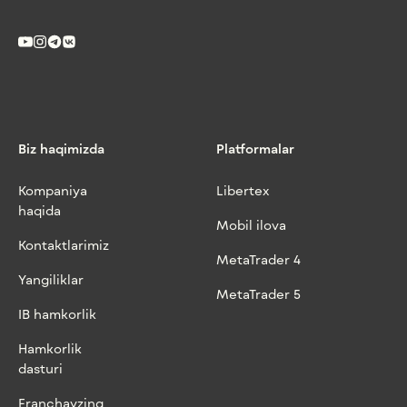
Biz haqimizda
Platformalar
Kompaniya
Libertex
haqida
Mobil ilova
Kontaktlarimiz
MetaTrader 4
Yangiliklar
MetaTrader 5
IB hamkorlik
Hamkorlik
dasturi
Franchayzing