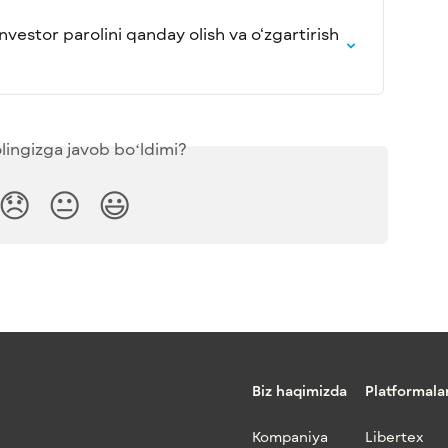
vestor parolini qanday olish va o‘zgartirish 
lingizga javob boʻldimi?
😞
😐
😃
Biz haqimizda
Platformala
Kompaniya
Libertex