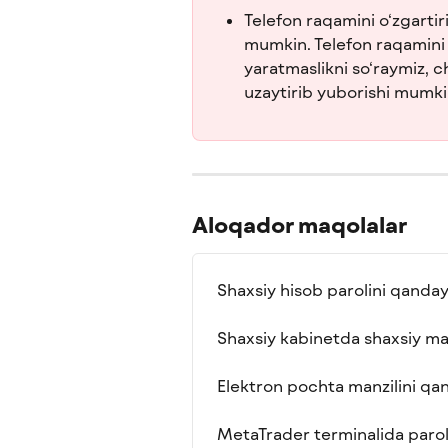
Telefon raqamini o‘zgartiri
mumkin. Telefon raqamini o
yaratmaslikni so‘raymiz, c
uzaytirib yuborishi mumki
Aloqador maqolalar
Shaxsiy hisob parolini qanday
Shaxsiy kabinetda shaxsiy ma
Elektron pochta manzilini qa
MetaTrader terminalida parol