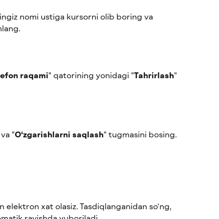
ngiz nomi ustiga kursorni olib boring va 
nlang.
lefon raqami
" qatorining yonidagi "
Tahrirlash
" 
 va "
O‘zgarishlarni saqlash
" tugmasini bosing.
n elektron xat olasiz. Tasdiqlanganidan so‘ng, 
omatik ravishda yuboriladi.