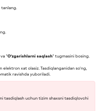
i tanlang.
ing.
 va "
O‘zgarishlarni saqlash
" tugmasini bosing.
n elektron xat olasiz. Tasdiqlanganidan so‘ng, 
omatik ravishda yuboriladi.
ni tasdiqlash uchun tizim shaxsni tasdiqlovchi 