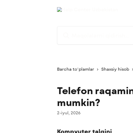
Asosiy kontentga oʻtish
Maqolalarni qidirish...
Barcha toʻplamlar
Shaxsiy hisob
Telefon raqamin
mumkin?
2-iyul, 2026
Kompyuter talqini