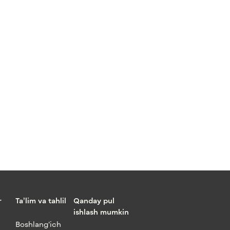
r
Ta’lim va tahlil
Qanday pul
ishlash mumkin
Boshlang‘ich