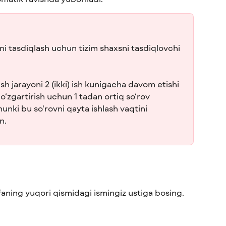
ni tasdiqlash uchun tizim shaxsni tasdiqlovchi 
sh jarayoni 2 (ikki) ish kunigacha davom etishi 
‘zgartirish uchun 1 tadan ortiq so‘rov 
hunki bu so‘rovni qayta ishlash vaqtini 
n.
ifaning yuqori qismidagi ismingiz ustiga bosing.