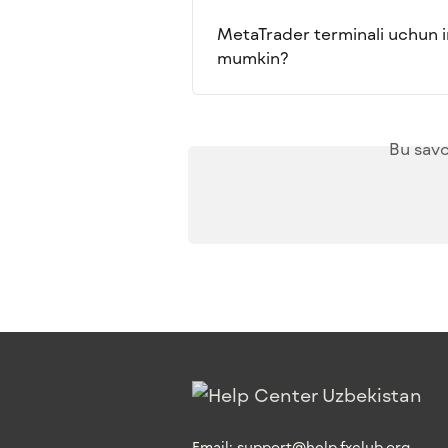
MetaTrader terminali uchun in
mumkin?
Bu savo
Email:
support@help.fxclub.org