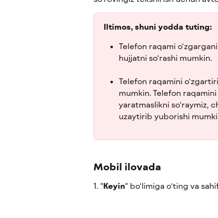
Iltimos, shuni yodda tuting:
Telefon raqami o‘zgargani
hujjatni so‘rashi mumkin.
Telefon raqamini o‘zgartiri
mumkin. Telefon raqamini o
yaratmaslikni so‘raymiz, c
uzaytirib yuborishi mumki
Mobil ilovada
1. "
Keyin
" bo‘limiga o‘ting va sah