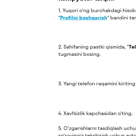
1. Yuqori o‘ng burchakdagi hisobi
"
Profilni boshqarish
" bandini ta
2. Sahifaning pastki qismida, "
Te
tugmasini bosing.
3. Yangi telefon raqamini kiriting
4. Xavfsizlik kapchasidan o‘ting.
5. O‘zgarishlarni tasdiqlash uchu
so‘rovingiz tekshirish uchun avt