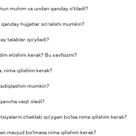
uchun muhim va undan qanday o‘tiladi?
 qanday hujjatlar so‘ralishi mumkin?
ay talablar qo‘yiladi?
dim etishim kerak? Bu xavfsizmi?
sa, nima qilishim kerak?
asdiqlashim mumkin?
h qancha vaqt oladi?
siyalarni cheklab qo‘ygan bo‘lsa nima qilishim kerak?
dan mavjud bo‘lmasa nima qilishim kerak?