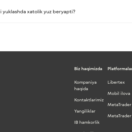
i yuklashda xatolik yuz beryapti?
Biz haqimizda
Platformala
Kompaniya
Libertex
haqida
Mobil ilova
Kontaktlarimiz
MetaTrader
Yangiliklar
MetaTrader
IB hamkorlik