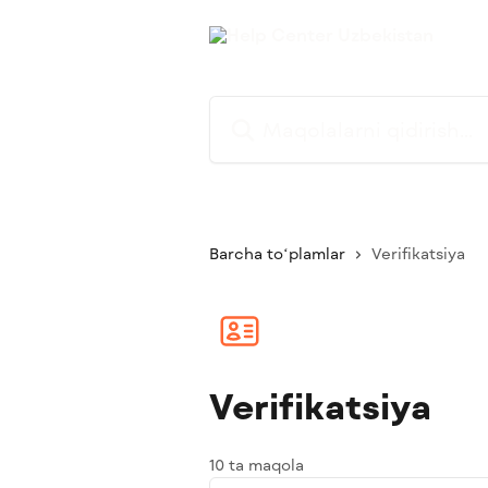
Asosiy kontentga oʻtish
Maqolalarni qidirish...
Barcha toʻplamlar
Verifikatsiya
Verifikatsiya
10 ta maqola