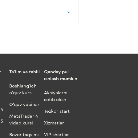
r
Ta’lim va tahlil
Qanday pul
ishlash mumkin
Boshlang‘ich
o‘quv kursi
Aksiyalarni
sotib olish
O‘quv vebinari
 4
Tezkor start
MetaTrader 4
 5
video kursi
Xizmatlar
Bozor taqvimi
VIP shartlar