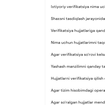
Ixtiyoriy verifikatsiya nima 
Shaxsni tasdiqlash jarayonida
Verifikatsiya hujjatlariga qand
Nima uchun hujjatlarimni taq
Agar verifikatsiya so‘rovi kel
Yashash manzilimni qanday t
Hujjatlarni verifikatsiya qilis
Agar tizim hisobimdagi operat
Agar so‘ralgan hujjatlar men