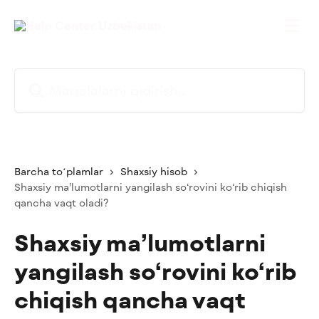
Asosiy kontentga oʻtish
Maqolalarni qidirish...
Barcha toʻplamlar
Shaxsiy hisob
Shaxsiy ma’lumotlarni yangilash so‘rovini ko‘rib chiqish
qancha vaqt oladi?
Shaxsiy ma’lumotlarni
yangilash so‘rovini ko‘rib
chiqish qancha vaqt