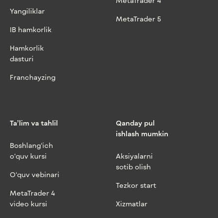
MetaTrader 4
Yangiliklar
MetaTrader 5
IB hamkorlik
Hamkorlik
dasturi
Franchayzing
Ta’lim va tahlil
Qanday pul
ishlash mumkin
Boshlang‘ich
o‘quv kursi
Aksiyalarni
sotib olish
O‘quv vebinari
Tezkor start
MetaTrader 4
video kursi
Xizmatlar