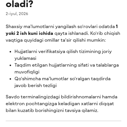
oladi?
2-iyul, 2026
Shaxsiy ma’lumotlarni yangilash so‘rovlari odatda 
1 
yoki 2 ish kuni ichida
 qayta ishlanadi. Ko‘rib chiqish 
vaqtiga quyidagi omillar ta’sir qilishi mumkin:
Hujjatlarni verifikatsiya qilish tizimining joriy 
yuklamasi
Taqdim etilgan hujjatlarning sifati va talablarga 
muvofiqligi
Qo‘shimcha ma’lumotlar so‘ralgan taqdirda 
javob berish tezligi
Savdo terminalingizdagi bildirishnomalarni hamda 
elektron pochtangizga keladigan xatlarni diqqat 
bilan kuzatib borishingizni tavsiya qilamiz.