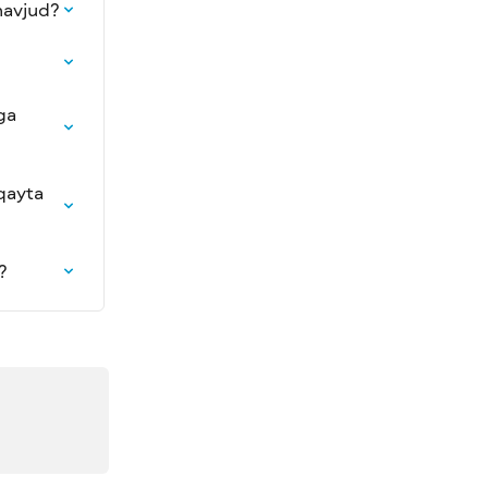
mavjud?
ga 
qayta 
?