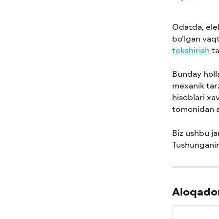
Odatda, ele
bo‘lgan vaqt
tekshirish
 t
Bunday holla
mexanik tarz
hisoblari xa
tomonidan a
Biz ushbu ja
Tushunganin
Aloqador