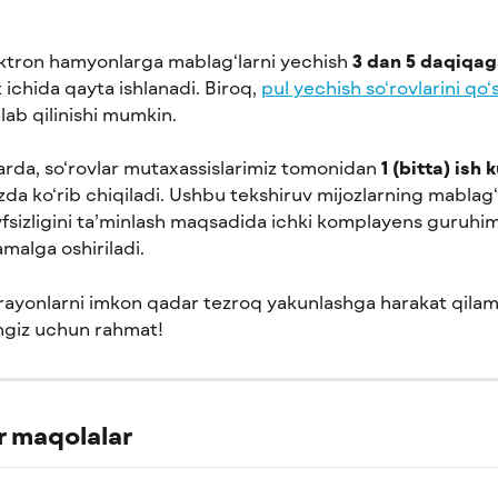
ktron hamyonlarga mablag‘larni yechish 
3 dan 5 daqiqa
 ichida qayta ishlanadi. Biroq, 
pul yechish so‘rovlarini qo
alab qilinishi mumkin.
rda, so‘rovlar mutaxassislarimiz tomonidan 
1 (bitta) ish 
da ko‘rib chiqiladi. Ushbu tekshiruv mijozlarning mablag‘l
vfsizligini ta’minlash maqsadida ichki komplayens guruhim
malga oshiriladi.
rayonlarni imkon qadar tezroq yakunlashga harakat qilami
giz uchun rahmat!
 maqolalar