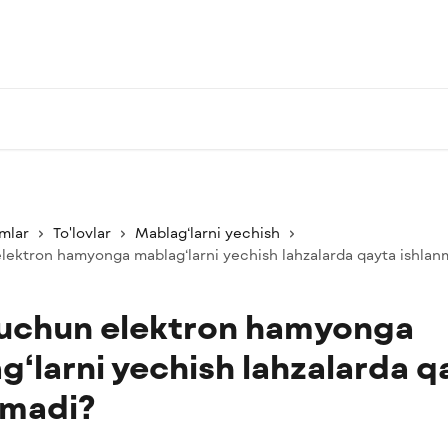
mlar
To'lovlar
Mablag‘larni yechish
lektron hamyonga mablag‘larni yechish lahzalarda qayta ishlan
uchun elektron hamyonga
g‘larni yechish lahzalarda q
nmadi?