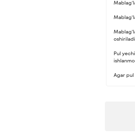
Mablag‘l
Mablag‘la
Mablag‘l
oshirilad
Pul yech
ishlanm
Agar pul 