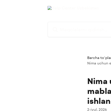
Asosiy kontentga oʻtish
Maqolalarni qidirish...
Barcha toʻpla
Nima uchun e
Nima 
mabla
ishla
2-iyul, 2026