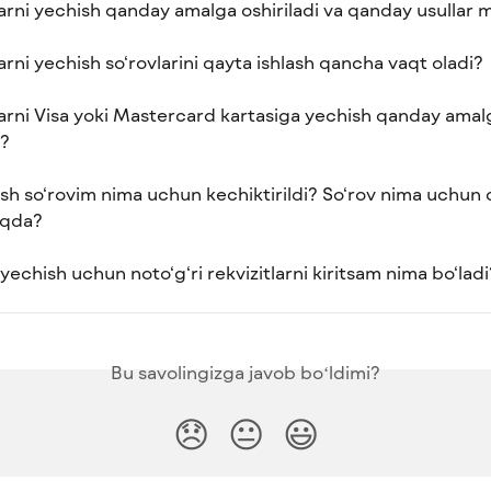
arni yechish qanday amalga oshiriladi va qanday usullar 
rni yechish so‘rovlarini qayta ishlash qancha vaqt oladi?
arni Visa yoki Mastercard kartasiga yechish qanday amal
i?
ish so‘rovim nima uchun kechiktirildi? So‘rov nima uchun 
oqda?
yechish uchun noto‘g‘ri rekvizitlarni kiritsam nima bo‘ladi
Bu savolingizga javob boʻldimi?
😞
😐
😃