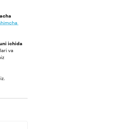
gacha
‘shimcha 
kuni ichida
ari va 
iz 
z. 