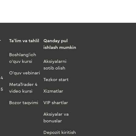
r
Ta’lim va tahlil
Qanday pul
ishlash mumkin
Boshlang‘ich
o‘quv kursi
Aksiyalarni
sotib olish
O‘quv vebinari
 4
Tezkor start
MetaTrader 4
 5
video kursi
Xizmatlar
Bozor taqvimi
VIP shartlar
Aksiyalar va
bonuslar
Depozit kiritish