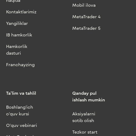
haqida
Mobil ilova
Kontaktlarimiz
MetaTrader 4
Yangiliklar
MetaTrader 5
IB hamkorlik
Hamkorlik
dasturi
Franchayzing
Ta’lim va tahlil
Qanday pul
ishlash mumkin
Boshlang‘ich
o‘quv kursi
Aksiyalarni
sotib olish
O‘quv vebinari
Tezkor start