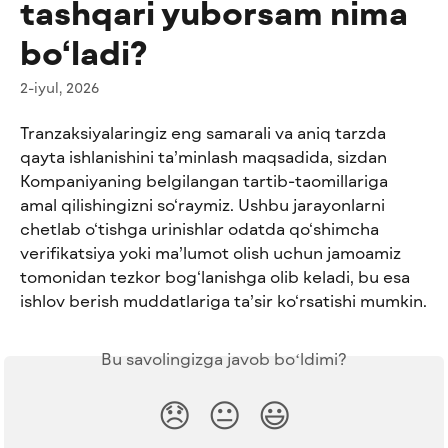
tashqari yuborsam nima
bo‘ladi?
2-iyul, 2026
Tranzaksiyalaringiz eng samarali va aniq tarzda 
qayta ishlanishini ta’minlash maqsadida, sizdan 
Kompaniyaning belgilangan tartib-taomillariga 
amal qilishingizni so‘raymiz. Ushbu jarayonlarni 
chetlab o‘tishga urinishlar odatda qo‘shimcha 
verifikatsiya yoki ma’lumot olish uchun jamoamiz 
tomonidan tezkor bog‘lanishga olib keladi, bu esa 
ishlov berish muddatlariga ta’sir ko‘rsatishi mumkin.
Bu savolingizga javob boʻldimi?
😞
😐
😃