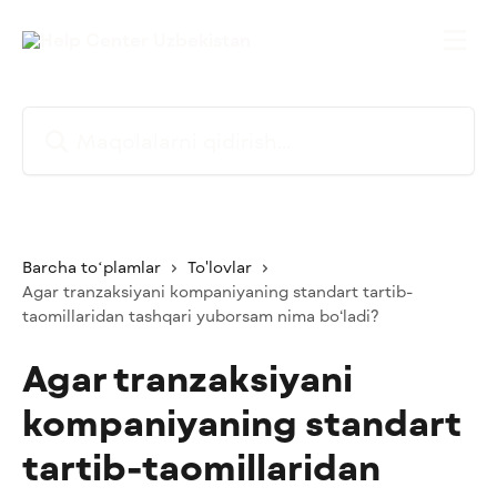
Asosiy kontentga oʻtish
Maqolalarni qidirish...
Barcha toʻplamlar
To'lovlar
Agar tranzaksiyani kompaniyaning standart tartib-
taomillaridan tashqari yuborsam nima bo‘ladi?
Agar tranzaksiyani
kompaniyaning standart
tartib-taomillaridan