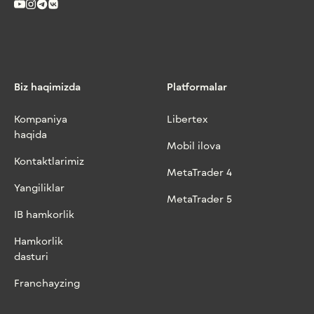
Biz haqimizda
Platformalar
Kompaniya
Libertex
haqida
Mobil ilova
Kontaktlarimiz
MetaTrader 4
Yangiliklar
MetaTrader 5
IB hamkorlik
Hamkorlik
dasturi
Franchayzing