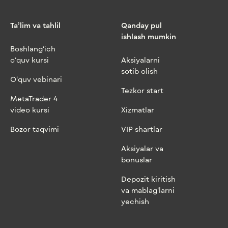
Ta’lim va tahlil
Qanday pul
ishlash mumkin
Boshlang‘ich
o‘quv kursi
Aksiyalarni
sotib olish
O‘quv vebinari
Tezkor start
MetaTrader 4
video kursi
Xizmatlar
Bozor taqvimi
VIP shartlar
Aksiyalar va
bonuslar
Depozit kiritish
va mablag‘larni
yechish