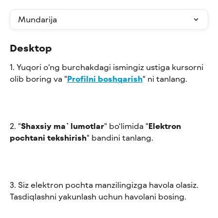
Mundarija
Desktop
1. Yuqori o'ng burchakdagi ismingiz ustiga kursorni 
olib boring va "
Profilni boshqarish
" ni tanlang.
2. "
Shaxsiy ma`lumotlar
" bo‘limida "
Elektron 
pochtani tekshirish
" bandini tanlang.
3. Siz elektron pochta manzilingizga havola olasiz. 
Tasdiqlashni yakunlash uchun havolani bosing.