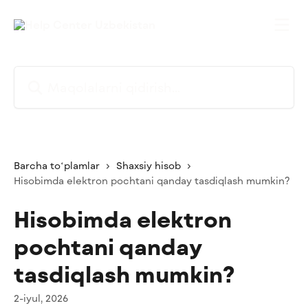
Asosiy kontentga oʻtish
Maqolalarni qidirish...
Barcha toʻplamlar
Shaxsiy hisob
Hisobimda elektron pochtani qanday tasdiqlash mumkin?
Hisobimda elektron
pochtani qanday
tasdiqlash mumkin?
2-iyul, 2026