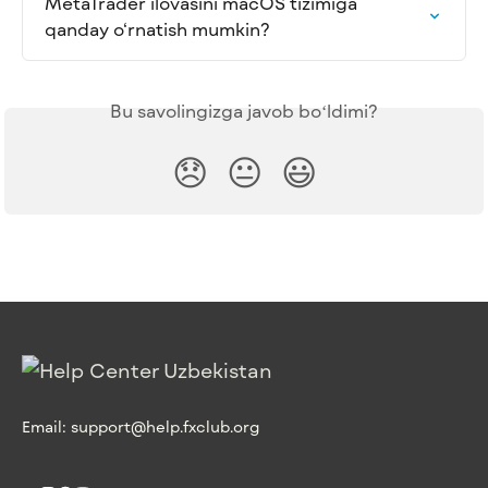
MetaTrader ilovasini macOS tizimiga 
qanday o‘rnatish mumkin?
Bu savolingizga javob boʻldimi?
😞
😐
😃
Email:
support@help.fxclub.org