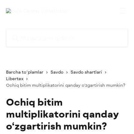
Asosiy kontentga oʻtish
Maqolalarni qidirish...
Barcha toʻplamlar
Savdo
Savdo shartlari
Libertex
Ochiq bitim multiplikatorini qanday o‘zgartirish mumkin?
Ochiq bitim
multiplikatorini qanday
o‘zgartirish mumkin?