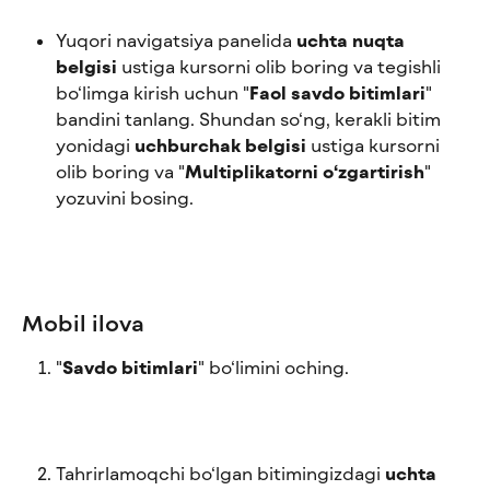
Yuqori navigatsiya panelida 
uchta nuqta 
belgisi
 ustiga kursorni olib boring va tegishli 
bo‘limga kirish uchun "
Faol savdo bitimlari
" 
bandini tanlang. Shundan so‘ng, kerakli bitim 
yonidagi 
uchburchak belgisi
 ustiga kursorni 
olib boring va "
Multiplikatorni o‘zgartirish
" 
yozuvini bosing.
Mobil ilova
"
Savdo bitimlari
" bo‘limini oching.
Tahrirlamoqchi bo‘lgan bitimingizdagi 
uchta 