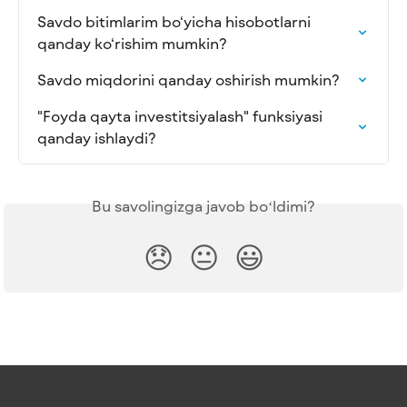
Savdo bitimlarim bo‘yicha hisobotlarni 
qanday ko‘rishim mumkin?
Savdo miqdorini qanday oshirish mumkin?
"Foyda qayta investitsiyalash" funksiyasi 
qanday ishlaydi?
Bu savolingizga javob boʻldimi?
😞
😐
😃