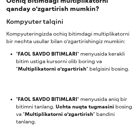
Ochiq bitimdagi multiplikatorni 
qanday o‘zgartirish mumkin?
Kompyuter talqini
Kompyuteringizda ochiq bitimdagi multiplikatorni 
bir nechta usullar bilan o‘zgartirishingiz mumkin:
"
FAOL SAVDO BITIMLARI
" menyusida kerakli 
bitim ustiga kursorni olib boring va 
"
Multiplikatorni o‘zgartirish
" belgisini bosing.
"
FAOL SAVDO BITIMLARI
" menyusida aniq bir 
bitimni tanlang. 
Uchta nuqta tugmasini
 bosing 
va "
Multiplikatorni o‘zgartirish
" bandini 
tanlang.