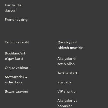
Hamkorlik
dasturi
Franchayzing
Ta’lim va tahlil
Qanday pul
ishlash mumkin
Boshlang‘ich
o‘quv kursi
Aksiyalarni
sotib olish
O‘quv vebinari
Tezkor start
MetaTrader 4
video kursi
Xizmatlar
Bozor taqvimi
VIP shartlar
Aksiyalar va
bonuslar