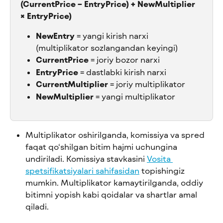
(CurrentPrice − EntryPrice) + NewMultiplier 
× EntryPrice)
NewEntry
 = yangi kirish narxi 
(multiplikator sozlangandan keyingi)
CurrentPrice
 = joriy bozor narxi
EntryPrice
 = dastlabki kirish narxi
CurrentMultiplier
 = joriy multiplikator
NewMultiplier
 = yangi multiplikator
Multiplikator oshirilganda, komissiya va spred 
faqat qo‘shilgan bitim hajmi uchungina 
undiriladi. Komissiya stavkasini 
Vosita 
spetsifikatsiyalari sahifasidan
 topishingiz 
mumkin. Multiplikator kamaytirilganda, oddiy 
bitimni yopish kabi qoidalar va shartlar amal 
qiladi.