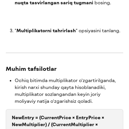
nuqta tasvirlangan sariq tugmani
 bosing.
"
Multiplikatorni tahrirlash
" opsiyasini tanlang.
Muhim tafsilotlar
Ochiq bitimda multiplikator o‘zgartirilganda, 
kirish narxi shunday qayta hisoblanadiki, 
multiplikator sozlangandan keyin joriy 
moliyaviy natija o‘zgarishsiz qoladi.
NewEntry = (CurrentPrice × EntryPrice × 
NewMultiplier) / (CurrentMultiplier × 