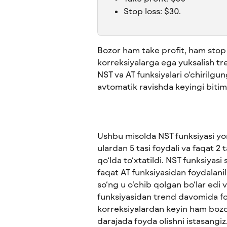
Stop loss: $30.
Bozor ham take profit, ham stop 
korreksiyalarga ega yuksalish tr
NST va AT funksiyalari o‘chirilgu
avtomatik ravishda keyingi bitim
Ushbu misolda NST funksiyasi yor
ulardan 5 tasi foydali va faqat 2 
qo‘lda to‘xtatildi. NST funksiyasi
faqat AT funksiyasidan foydalani
so‘ng u o‘chib qolgan bo‘lar edi v
funksiyasidan trend davomida fo
korreksiyalardan keyin ham bozo
darajada foyda olishni istasangiz