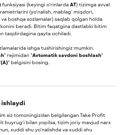
)
 funksiyasi (keyingi o‘rinlarda 
AT
) tizimga avval 
ametrlarini (yo‘nalish, mablag‘ miqdori, 
si va boshqa sozlamalar) saqlab qolgan holda 
konini beradi. Bitim faqatgina dastlabki bitim 
an taqdirdagina qayta ochiladi.
ozlamalarida ishga tushirishingiz mumkin. 
sh
" rejimidan "
Avtomatik savdoni boshlash
" 
"
(A)
" belgisini bosing.
ishlaydi
tim siz tomoningizdan belgilangan Take Profit 
t buyrug‘i bilan yopilsa, tizim joriy mavjud narx 
hun, xuddi shu yo‘nalishda va xuddi shu 