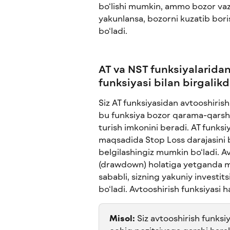
bo‘lishi mumkin, ammo bozor vazi
yakunlansa, bozorni kuzatib boris
bo‘ladi.
AT va NST funksiyalaridan
funksiyasi bilan birgalik
Siz AT funksiyasidan avtooshirish
bu funksiya bozor qarama-qarshi 
turish imkonini beradi. AT funks
maqsadida Stop Loss darajasini b
belgilashingiz mumkin bo‘ladi. Av
(drawdown) holatiga yetganda ma
sababli, sizning yakuniy investi
bo‘ladi. Avtooshirish funksiyasi h
Misol:
 Siz avtooshirish funksiy