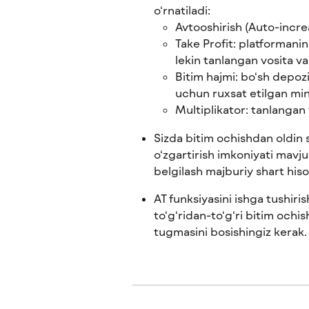
o‘rnatiladi:
Avtooshirish (Auto-increa
Take Profit: platformani
lekin tanlangan vosita va
Bitim hajmi: bo‘sh depoz
uchun ruxsat etilgan m
Multiplikator: tanlangan
Sizda bitim ochishdan oldin 
o‘zgartirish imkoniyati mavju
belgilash majburiy shart hiso
AT funksiyasini ishga tushiri
to‘g‘ridan-to‘g‘ri bitim ochis
tugmasini bosishingiz kerak.