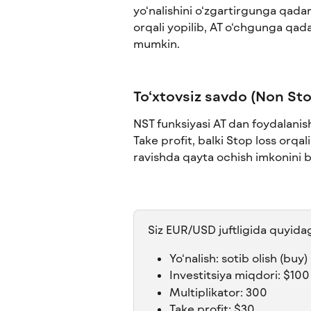
yo‘nalishini o‘zgartirgunga qada
orqali yopilib, AT o‘chgunga qada
mumkin.
To‘xtovsiz savdo (Non Sto
NST funksiyasi AT dan foydalanis
Take profit, balki Stop loss orqa
ravishda qayta ochish imkonini b
Siz EUR/USD juftligida quyidag
Yo‘nalish: sotib olish (buy)
Investitsiya miqdori: $100
Multiplikator: 300
Take profit: $30