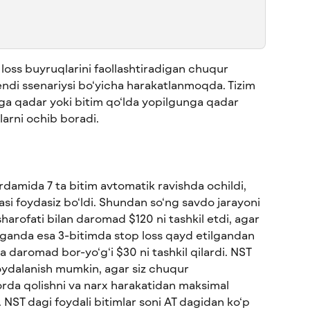
loss buyruqlarini faollashtiradigan chuqur 
endi ssenariysi bo‘yicha harakatlanmoqda. Tizim 
nga qadar yoki bitim qo‘lda yopilgunga qadar 
larni ochib boradi.
damida 7 ta bitim avtomatik ravishda ochildi, 
tasi foydasiz bo‘ldi. Shundan so‘ng savdo jarayoni 
 sharofati bilan daromad $120 ni tashkil etdi, agar 
lganda esa 3-bitimda stop loss qayd etilgandan 
a daromad bor-yo‘g‘i $30 ni tashkil qilardi. NST 
ydalanish mumkin, agar siz chuqur 
rda qolishni va narx harakatidan maksimal 
. NST dagi foydali bitimlar soni AT dagidan ko‘p 