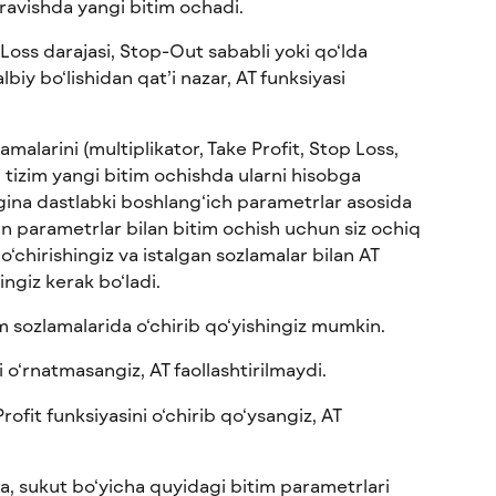
ravishda yangi bitim ochadi.
 Loss darajasi, Stop-Out sababli yoki qo‘lda 
albiy bo‘lishidan qat’i nazar, AT funksiyasi 
malarini (multiplikator, Take Profit, Stop Loss, 
, tizim yangi bitim ochishda ularni hisobga 
ina dastlabki boshlang‘ich parametrlar asosida 
an parametrlar bilan bitim ochish uchun siz ochiq 
o‘chirishingiz va istalgan sozlamalar bilan AT 
ingiz kerak bo‘ladi.
im sozlamalarida o‘chirib qo‘yishingiz mumkin.
i o‘rnatmasangiz, AT faollashtirilmaydi.
ofit funksiyasini o‘chirib qo‘ysangiz, AT 
a, sukut bo‘yicha quyidagi bitim parametrlari 