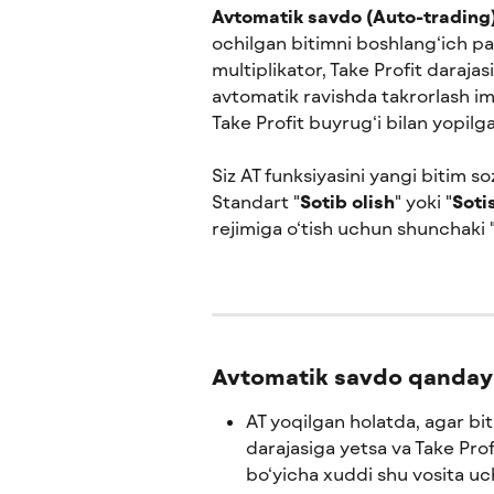
Avtomatik savdo (Auto-trading
ochilgan bitimni boshlang‘ich par
multiplikator, Take Profit daraja
avtomatik ravishda takrorlash im
Take Profit buyrug‘i bilan yopilg
Siz AT funksiyasini yangi bitim s
Standart "
Sotib olish
" yoki "
Soti
rejimiga o‘tish uchun shunchaki 
Avtomatik savdo qanday 
AT yoqilgan holatda, agar bi
darajasiga yetsa va Take Profi
bo‘yicha xuddi shu vosita uc