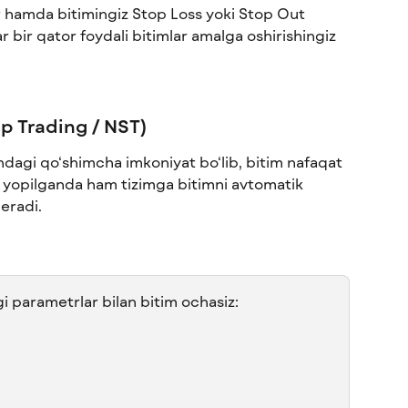
r hamda bitimingiz Stop Loss yoki Stop Out 
r bir qator foydali bitimlar amalga oshirishingiz 
p Trading / NST)
hdagi qo‘shimcha imkoniyat bo‘lib, bitim nafaqat 
li yopilganda ham tizimga bitimni avtomatik 
eradi.
i parametrlar bilan bitim ochasiz: 