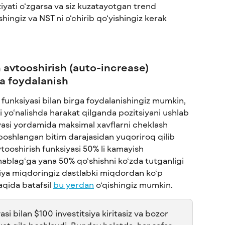
yati o‘zgarsa va siz kuzatayotgan trend 
hingiz va NST ni o‘chirib qo‘yishingiz kerak 
 avtooshirish (auto-increase) 
da foydalanish
 funksiyasi bilan birga foydalanishingiz mumkin, 
yo‘nalishda harakat qilganda pozitsiyani ushlab 
iyasi yordamida maksimal xavflarni cheklash 
oshlangan bitim darajasidan yuqoriroq qilib 
tooshirish funksiyasi 50% li kamayish 
blag‘ga yana 50% qo‘shishni ko‘zda tutganligi 
tsiya miqdoringiz dastlabki miqdordan ko‘p 
aqida batafsil 
bu yerdan
 o‘qishingiz mumkin.
asi bilan $100 investitsiya kiritasiz va bozor 