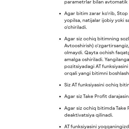
parametrlar bilan avtomatik 
Agar bitim zarar ko‘rib, Stop
yopilsa, natijalar ijobiy yoki s
o‘chiriladi.
Agar siz ochiq bitimning sozla
Avtooshirish) o‘zgartirsangiz
olmaydi. Qayta ochish faqatg
amalga oshiriladi. Yangilang
pozitsiyadagi AT funksiyasini 
orqali yangi bitimni boshlash
Siz AT funksiyasini ochiq bit
Agar siz Take Profit darajasin
Agar siz ochiq bitimda Take Pr
deaktivatsiya qilinadi.
AT funksiyasini yoqqaningizd