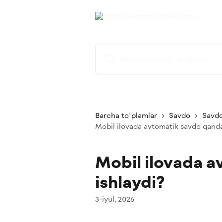
Asosiy kontentga oʻtish
Maqolalarni qidirish...
Barcha toʻplamlar
Savdo
Savdo
Mobil ilovada avtomatik savdo qanda
Mobil ilovada 
ishlaydi?
3-iyul, 2026