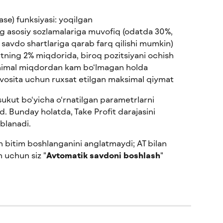
se) funksiyasi: yoqilgan
ng asosiy sozlamalariga muvofiq (odatda 30%, 
 savdo shartlariga qarab farq qilishi mumkin)
itning 2% miqdorida, biroq pozitsiyani ochish 
inimal miqdordan kam bo‘lmagan holda
 vosita uchun ruxsat etilgan maksimal qiymat
sukut bo‘yicha o‘rnatilgan parametrlarni 
d. Bunday holatda, Take Profit darajasini 
blanadi.
sh bitim boshlanganini anglatmaydi; AT bilan 
h uchun siz "
Avtomatik savdoni boshlash
" 