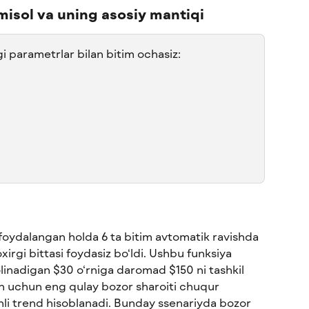
misol va uning asosiy mantiqi
i parametrlar bilan bitim ochasiz: 
 
 
foydalangan holda 6 ta bitim avtomatik ravishda 
oxirgi bittasi foydasiz bo‘ldi. Ushbu funksiya 
olinadigan $30 o‘rniga daromad $150 ni tashkil 
sh uchun eng qulay bozor sharoiti chuqur 
li trend hisoblanadi. Bunday ssenariyda bozor 