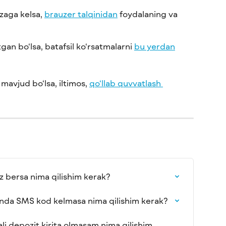
zaga kelsa, 
brauzer talqinidan
 foydalaning va 
gan bo‘lsa, batafsil ko‘rsatmalarni 
bu yerdan
 mavjud bo‘lsa, iltimos, 
qo‘llab quvvatlash 
uz bersa nima qilishim kerak?
anda SMS kod kelmasa nima qilishim kerak?
ali depozit kirita olmasam nima qilishim 