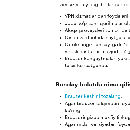
Tizim sizni quyidagi hollarda ro
VPN xizmatlaridan foydalani
Juda ko‘p sonli qurilmalar 
Aloqa provayderi tomonida te
Qisqa vaqt ichida saytga ulan
Qurilmangizdan saytga ko‘p s
virusli dasturlar mavjud bo‘l
Brauzer kengaytmalari yoki s
ta’sir ko‘rsatganda.
Bunday holatda nima qil
Brauzer keshini tozalang
.
Agar brauzer talqinidan foyd
ko‘ring.
Brauzeringizda maxfiy (inkog
Agar mobil versiyadan foydal