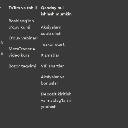
r
Ta’lim va tahlil
Qanday pul
ishlash mumkin
Boshlang‘ich
o‘quv kursi
Aksiyalarni
sotib olish
O‘quv vebinari
 4
Tezkor start
MetaTrader 4
 5
video kursi
Xizmatlar
Bozor taqvimi
VIP shartlar
Aksiyalar va
bonuslar
Depozit kiritish
va mablag‘larni
yechish