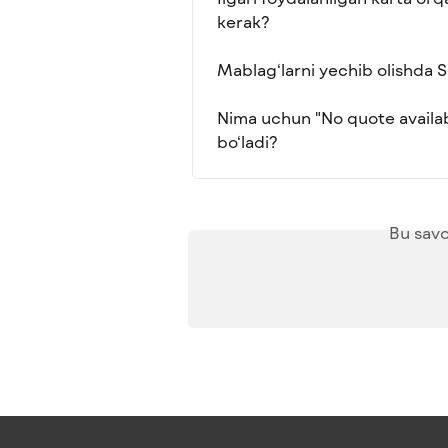
kerak?
Mablag‘larni yechib olishda 
Nima uchun "No quote availab
bo‘ladi?
Bu savo