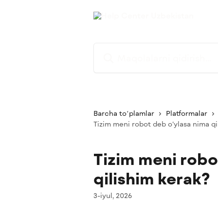
Asosiy kontentga oʻtish
Maqolalarni qidirish...
Barcha toʻplamlar
Platformalar
Tizim meni robot deb o‘ylasa nima qi
Tizim meni robo
qilishim kerak?
3-iyul, 2026