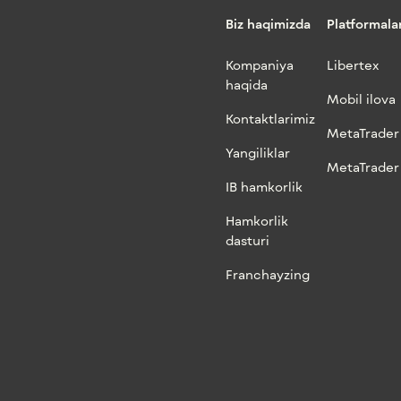
Biz haqimizda
Platformala
Kompaniya
Libertex
haqida
Mobil ilova
Kontaktlarimiz
MetaTrader
Yangiliklar
MetaTrader
IB hamkorlik
Hamkorlik
dasturi
Franchayzing