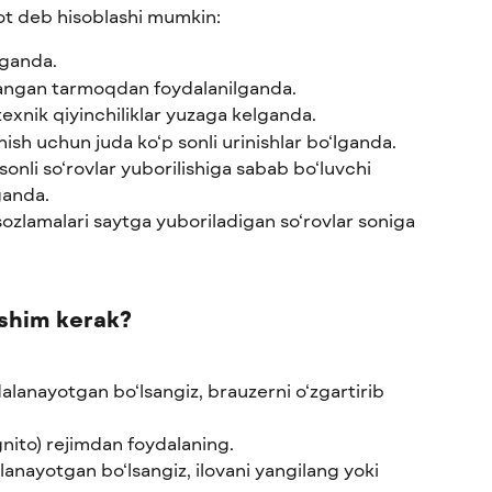
bot deb hisoblashi mumkin:
lganda.
ulangan tarmoqdan foydalanilganda.
xnik qiyinchiliklar yuzaga kelganda.
ish uchun juda ko‘p sonli urinishlar bo‘lganda.
onli so‘rovlar yuborilishiga sabab bo‘luvchi 
ganda.
ozlamalari saytga yuboriladigan so‘rovlar soniga 
ishim kerak?
alanayotgan bo‘lsangiz, brauzerni o‘zgartirib 
nito) rejimdan foydalaning.
anayotgan bo‘lsangiz, ilovani yangilang yoki 