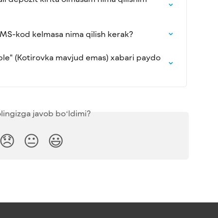
SMS-kod kelmasa nima qilish kerak?
le" (Kotirovka mavjud emas) xabari paydo 
lingizga javob boʻldimi?
😞
😐
😃