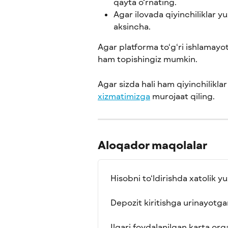
qayta o‘rnating.
Agar ilovada qiyinchiliklar yu
aksincha.
Agar platforma to‘g‘ri ishlamayot
ham topishingiz mumkin.
Agar sizda hali ham qiyinchiliklar
xizmatimizga
 murojaat qiling.
Aloqador maqolalar
Hisobni to‘ldirishda xatolik y
Depozit kiritishga urinayotg
Ilgari foydalanilgan karta orq