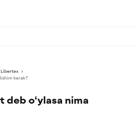
Libertex
lishim kerak?
t deb o‘ylasa nima